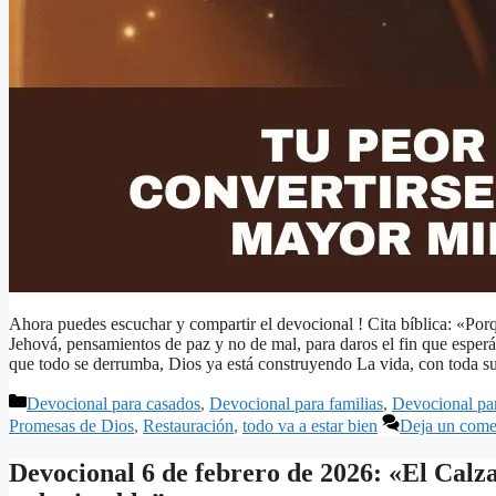
Ahora puedes escuchar y compartir el devocional ! Cita bíblica: «Por
Jehová, pensamientos de paz y no de mal, para daros el fin que esp
que todo se derrumba, Dios ya está construyendo La vida, con toda 
Categorías
Devocional para casados
,
Devocional para familias
,
Devocional pa
Promesas de Dios
,
Restauración
,
todo va a estar bien
Deja un come
Devocional 6 de febrero de 2026: «El Calz