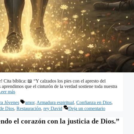
Cita bíblica: 📖 “Y calzados los pies con el apresto del
s aprendimos que el cinturón de la verdad sostiene toda nuestra
Leer más
Etiquetas
ra Jóvenes
amor
,
Armadura espiritual
,
Confianza en Dios
,
 de Dios
,
Restauración
,
rey David
Deja un comentario
do el corazón con la justicia de Dios.”