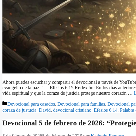
Ahora puedes escuchar y compartir el devocional a través de YouTube! 
evangelio de la paz.” — Efesios 6:15 Reflexión: En los días anteriore
vida espiritual y que la coraza de justicia protege nuestro corazón …
Categorías
Devocional para casados
,
Devocional para familias
,
Devocional pa
coraza de justucia
,
David
,
devocional cristiano
,
Efesios 6:14
,
Palabra
Devocional 5 de febrero de 2026: “Protegien
5 de febrero de 2026
5 de febrero de 2026
por
Katherin Fragoso