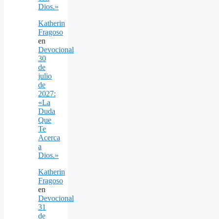
Dios.»
Katherin
Fragoso
en
Devocional
30
de
julio
de
2027:
«La
Duda
Que
Te
Acerca
a
Dios.»
Katherin
Fragoso
en
Devocional
31
de