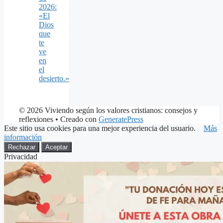
2026:
«El
Dios
que
te
ve
en
el
desierto.»
© 2026 Viviendo según los valores cristianos: consejos y
reflexiones
• Creado con
GeneratePress
Este sitio usa cookies para una mejor experiencia del usuario.
Más
información
Rechazar
Aceptar
Privacidad