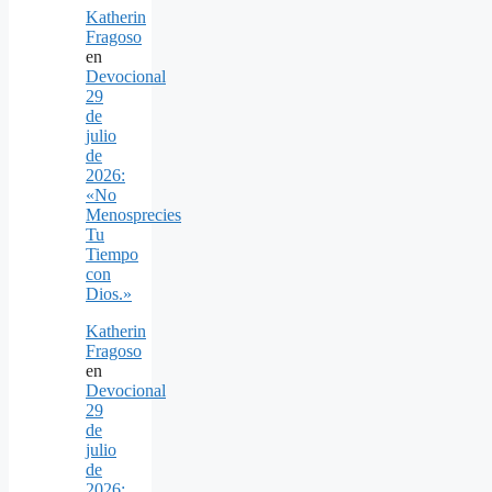
Katherin
Fragoso
en
Devocional
29
de
julio
de
2026:
«No
Menosprecies
Tu
Tiempo
con
Dios.»
Katherin
Fragoso
en
Devocional
29
de
julio
de
2026: