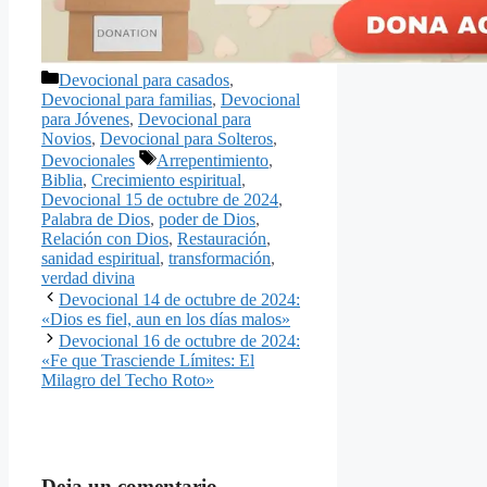
Categorías
Devocional para casados
,
Devocional para familias
,
Devocional
para Jóvenes
,
Devocional para
Novios
,
Devocional para Solteros
,
Etiquetas
Devocionales
Arrepentimiento
,
Biblia
,
Crecimiento espiritual
,
Devocional 15 de octubre de 2024
,
Palabra de Dios
,
poder de Dios
,
Relación con Dios
,
Restauración
,
sanidad espiritual
,
transformación
,
verdad divina
Devocional 14 de octubre de 2024:
«Dios es fiel, aun en los días malos»
Devocional 16 de octubre de 2024:
«Fe que Trasciende Límites: El
Milagro del Techo Roto»
Deja un comentario