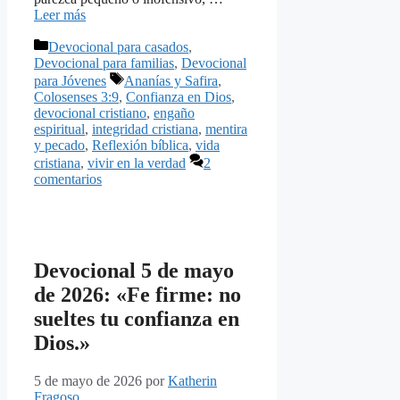
Leer más
Categorías
Devocional para casados
,
Devocional para familias
,
Devocional
Etiquetas
para Jóvenes
Ananías y Safira
,
Colosenses 3:9
,
Confianza en Dios
,
devocional cristiano
,
engaño
espiritual
,
integridad cristiana
,
mentira
y pecado
,
Reflexión bíblica
,
vida
cristiana
,
vivir en la verdad
2
comentarios
Devocional 5 de mayo
de 2026: «Fe firme: no
sueltes tu confianza en
Dios.»
5 de mayo de 2026
por
Katherin
Fragoso