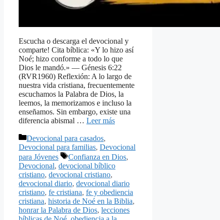
Escucha o descarga el devocional y
comparte! Cita bíblica: «Y lo hizo así
Noé; hizo conforme a todo lo que
Dios le mandó.» — Génesis 6:22
(RVR1960) Reflexión: A lo largo de
nuestra vida cristiana, frecuentemente
escuchamos la Palabra de Dios, la
leemos, la memorizamos e incluso la
enseñamos. Sin embargo, existe una
diferencia abismal …
Leer más
Categorías
Devocional para casados
,
Devocional para familias
,
Devocional
Etiquetas
para Jóvenes
Confianza en Dios
,
Devocional
,
devocional bíblico
cristiano
,
devocional cristiano
,
devocional diario
,
devocional diario
cristiano
,
fe cristiana
,
fe y obediencia
cristiana
,
historia de Noé en la Biblia
,
honrar la Palabra de Dios
,
lecciones
bíblicas de Noé
,
obediencia a la