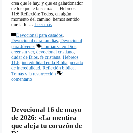
crea que le hay, y que es galardonador
de los que le buscan.» — Hebreos
11:6 Reflexión: Todos, en algún
momento del camino, hemos sentido
que la fe …
Leer más
Categorías
Devocional para casados
,
Devocional para familias
,
Devocional
Etiquetas
para Jóvenes
Confianza en Dios
,
creer sin ver
,
devocional cristiano
,
dudar de Dios
,
fe cristiana
,
Hebreos
11:6
,
incredulidad en la Biblia
,
pecado
de incredulidad
,
Reflexión bíblica
,
Tomás y la resurrección
1
comentario
Devocional 16 de mayo
de 2026: «La mentira
que aleja tu corazón de