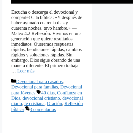
Escucha o descarga el devocional y
comparte! Cita bíblica: «Y después de
haber ayunado cuarenta días y
cuarenta noches, tuvo hambre.» —
Mateo 4:2 Reflexión: Vivimos en una
generación que quiere resultados
inmediatos. Queremos respuestas
rápidas, bendiciones rápidas, cambios
rápidos y soluciones rápidas. Sin
embargo, Dios sigue obrando de una
manera diferente: Él primero trabaja
…
Leer más
Categorías
Devocional para casados
,
Devocional para familias
,
Devocional
Etiquetas
para Jóvenes
40 días
,
Confianza en
Dios
,
devocional cristiano
,
devocional
diario
,
fe cristiana
,
Oración
,
Reflexión
bíblica
3 comentarios