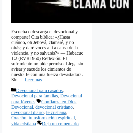
Escucha o descarga el devocional y
comparte! Cita bíblica: «¿Hasta
cuándo, oh Jehová, clamaré, y no
oirás; y daré voces a ti a causa de la
violencia, y no salvarás?» — Habacuc
1:2 (RVR1960) Reflexión: El
sufrimiento no pide permiso. Llega sin
avisar y sacude los cimientos de
nuestra fe con una fuerza devastadora.
Sin …
Leer más
Categorías
Devocional para casados
,
Devocional para familias
,
Devocional
Etiquetas
para Jóvenes
Confianza en Dios
,
Devocional
,
devocional cristiano
,
devocional diario
,
fe cristiana
,
Oración
,
transformación espiritual
,
vida cristiana
Deja un comentario