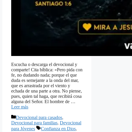
Escucha o descarga el devocional y
comparte! Cita bíblica: «Pero pida con
fe, no dudando nada; porque el que
duda es semejante a la onda del mar,
que es arrastrada por el viento y
echada de una parte a otra. No piense,
pues, quien tal haga, que recibirá cosa
alguna del Señor. El hombre de …
Leer más
Categorías
Devocional para casados
,
Devocional para familias
,
Devocional
Etiquetas
para Jóvenes
Confianza en Dios
,