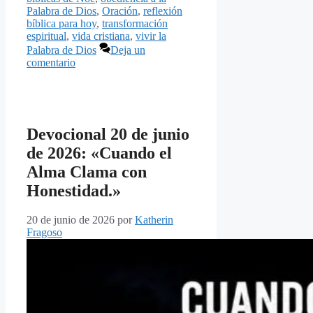
Palabra de Dios
,
Oración
,
reflexión
bíblica para hoy
,
transformación
espiritual
,
vida cristiana
,
vivir la
Palabra de Dios
Deja un
comentario
Devocional 20 de junio
de 2026: «Cuando el
Alma Clama con
Honestidad.»
20 de junio de 2026
por
Katherin
Fragoso