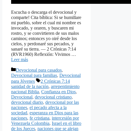
Escucha o descarga el devocional y
comparte! Cita bíblica: Si se humillare
mi pueblo, sobre el cual mi nombre es
invocado, y oraren, y buscaren mi
rostro, y se convirtieren de sus malos
caminos; entonces yo oiré desde los
cielos, y perdonaré sus pecados, y
sanaré su tierra. — 2 Crónicas 7:14
(RVR1960) Reflexión: Vivimos …
Leer más
Categorías
Devocional para casados
,
Devocional para familias
,
Devocional
Etiquetas
para Jóvenes
2 Crónicas 7:14
sanidad de la nación
,
arrepentimiento
nacional Biblia
,
Confianza en Dios
,
Devocional
,
devocional cristiano
,
devocional diario
,
devocional por las
naciones
,
el pecado afecta a la
sociedad
,
esperanza en Dios para las
naciones
,
fe cristiana
,
intercesión por
Venezuela Colombia
,
Israel en el libro
de los Jueces
,
naciones que se alejan