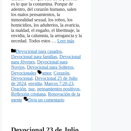
es lo que la contamina. Porque de
adentro, del corazón humano, salen
los malos pensamientos, la
inmoralidad sexual, los robos, los
homicidios, los adulterios, la avaricia,
la maldad, el engaño, el libertinaje, la
envidia, la calumnia, la arrogancia y la
necedad. Todos estos …
Leer más
Categorías
Devocional para casados
,
Devocional para familias
,
Devocional
para Jóvenes
,
Devocional para
Novios
,
Devocional para Solteros
,
Etiquetas
Devocionales
amor
,
Corazón
,
Devocional
,
Devocional 25 de Julio
de 2024
,
envidia
,
Marcos 7:20-23
,
Oración
,
paz
,
pensamientos positivos
,
Reflexión cristiana
,
Renovación de la
mente
Deja un comentario
Devocional 23 de Julio