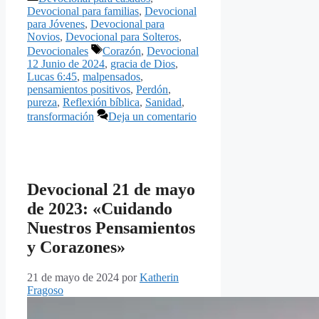
Devocional para familias
,
Devocional
para Jóvenes
,
Devocional para
Novios
,
Devocional para Solteros
,
Etiquetas
Devocionales
Corazón
,
Devocional
12 Junio de 2024
,
gracia de Dios
,
Lucas 6:45
,
malpensados
,
pensamientos positivos
,
Perdón
,
pureza
,
Reflexión bíblica
,
Sanidad
,
transformación
Deja un comentario
Devocional 21 de mayo
de 2023: «Cuidando
Nuestros Pensamientos
y Corazones»
21 de mayo de 2024
por
Katherin
Fragoso