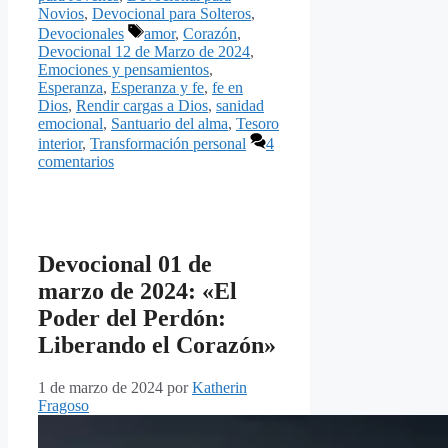
Novios
,
Devocional para Solteros
,
Etiquetas
Devocionales
amor
,
Corazón
,
Devocional 12 de Marzo de 2024
,
Emociones y pensamientos
,
Esperanza
,
Esperanza y fe
,
fe en
Dios
,
Rendir cargas a Dios
,
sanidad
emocional
,
Santuario del alma
,
Tesoro
interior
,
Transformación personal
4
comentarios
Devocional 01 de
marzo de 2024: «El
Poder del Perdón:
Liberando el Corazón»
1 de marzo de 2024
por
Katherin
Fragoso