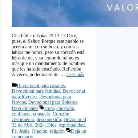
Cita bíblica: Isaías 29:13 13 Dice,
pues, el Señor: Porque este pueblo se
acerca a mí con su boca, y con sus
labios me honra, pero su corazón está
lejos de mí, y su temor de mí no es
más que un mandamiento de hombres
que les ha sido enseñado. Reflexión:
A veces, podemos sentir …
Leer más
Categorías
Devocional para casados
,
Devocional para familias
,
Devocional
para Jóvenes
,
Devocional para
Novios
,
Devocional para Solteros
,
Etiquetas
Devocionales
amor
,
conexión
,
confianza
,
consuelo
,
Corazón
,
crecimiento
,
desconexión
,
Devocional
03 de Abril 2024
,
Dios
,
espiritualidad
,
Fe
,
Jesús
,
Oración
,
religión
Deja un
comentario