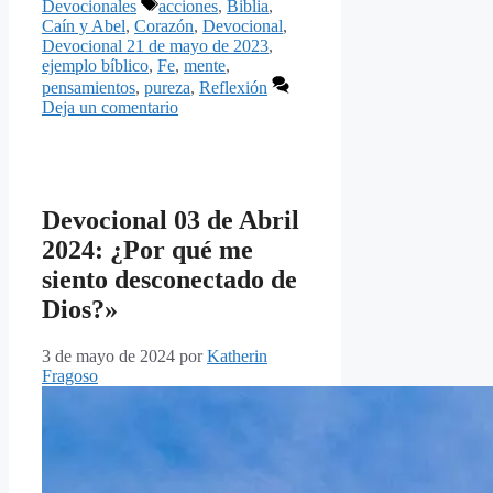
Etiquetas
Devocionales
acciones
,
Biblia
,
Caín y Abel
,
Corazón
,
Devocional
,
Devocional 21 de mayo de 2023
,
ejemplo bíblico
,
Fe
,
mente
,
pensamientos
,
pureza
,
Reflexión
Deja un comentario
Devocional 03 de Abril
2024: ¿Por qué me
siento desconectado de
Dios?»
3 de mayo de 2024
por
Katherin
Fragoso