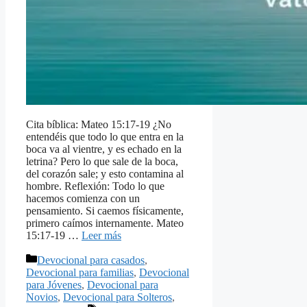
Cita bíblica: Mateo 15:17-19 ¿No
entendéis que todo lo que entra en la
boca va al vientre, y es echado en la
letrina? Pero lo que sale de la boca,
del corazón sale; y esto contamina al
hombre. Reflexión: Todo lo que
hacemos comienza con un
pensamiento. Si caemos físicamente,
primero caímos internamente. Mateo
15:17-19 …
Leer más
Categorías
Devocional para casados
,
Devocional para familias
,
Devocional
para Jóvenes
,
Devocional para
Novios
,
Devocional para Solteros
,