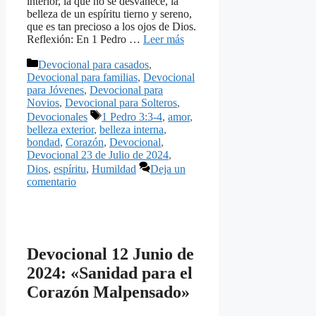
interior, la que no se desvanece, la
belleza de un espíritu tierno y sereno,
que es tan precioso a los ojos de Dios.
Reflexión: En 1 Pedro …
Leer más
Categorías
Devocional para casados
,
Devocional para familias
,
Devocional
para Jóvenes
,
Devocional para
Novios
,
Devocional para Solteros
,
Etiquetas
Devocionales
1 Pedro 3:3-4
,
amor
,
belleza exterior
,
belleza interna
,
bondad
,
Corazón
,
Devocional
,
Devocional 23 de Julio de 2024
,
Dios
,
espíritu
,
Humildad
Deja un
comentario
Devocional 12 Junio de
2024: «Sanidad para el
Corazón Malpensado»