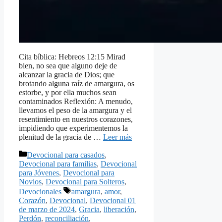
Cita bíblica: Hebreos 12:15 Mirad
bien, no sea que alguno deje de
alcanzar la gracia de Dios; que
brotando alguna raíz de amargura, os
estorbe, y por ella muchos sean
contaminados Reflexión: A menudo,
llevamos el peso de la amargura y el
resentimiento en nuestros corazones,
impidiendo que experimentemos la
plenitud de la gracia de …
Leer más
Categorías
Devocional para casados
,
Devocional para familias
,
Devocional
para Jóvenes
,
Devocional para
Novios
,
Devocional para Solteros
,
Etiquetas
Devocionales
amargura
,
amor
,
Corazón
,
Devocional
,
Devocional 01
de marzo de 2024
,
Gracia
,
liberación
,
Perdón
,
reconciliación
,