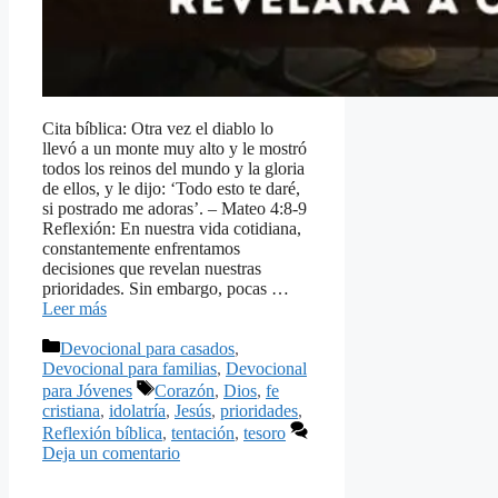
Cita bíblica: Otra vez el diablo lo
llevó a un monte muy alto y le mostró
todos los reinos del mundo y la gloria
de ellos, y le dijo: ‘Todo esto te daré,
si postrado me adoras’. – Mateo 4:8-9
Reflexión: En nuestra vida cotidiana,
constantemente enfrentamos
decisiones que revelan nuestras
prioridades. Sin embargo, pocas …
Leer más
Categorías
Devocional para casados
,
Devocional para familias
,
Devocional
Etiquetas
para Jóvenes
Corazón
,
Dios
,
fe
cristiana
,
idolatría
,
Jesús
,
prioridades
,
Reflexión bíblica
,
tentación
,
tesoro
Deja un comentario