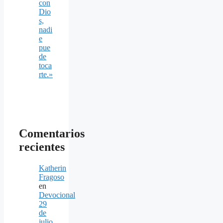
con
Dio
s,
nadi
e
pue
de
toca
rte.»
Comentarios
recientes
Katherin
Fragoso
en
Devocional
29
de
julio