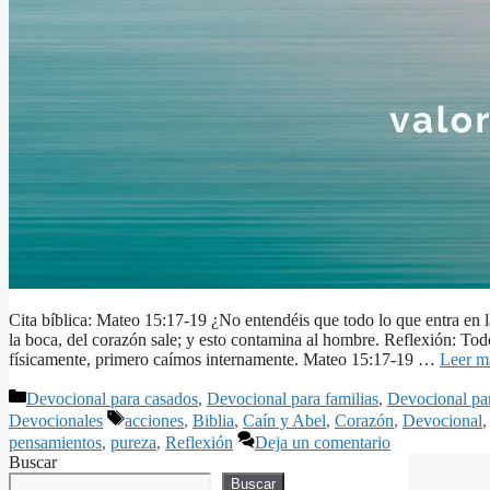
Cita bíblica: Mateo 15:17-19 ¿No entendéis que todo lo que entra en la
la boca, del corazón sale; y esto contamina al hombre. Reflexión: T
físicamente, primero caímos internamente. Mateo 15:17-19 …
Leer m
Categorías
Devocional para casados
,
Devocional para familias
,
Devocional pa
Etiquetas
Devocionales
acciones
,
Biblia
,
Caín y Abel
,
Corazón
,
Devocional
pensamientos
,
pureza
,
Reflexión
Deja un comentario
Buscar
Buscar