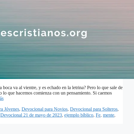
 boca va al vientre, y es echado en la letrina? Pero lo que sale de
odo lo que hacemos comienza con un pensamiento. Si caemos
ás
ra Jóvenes
,
Devocional para Novios
,
Devocional para Solteros
,
,
Devocional 21 de mayo de 2023
,
ejemplo bíblico
,
Fe
,
mente
,