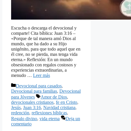
Escucha o descarga el devocional y
comparte! Cita bíblica: Juan 3:16 –
«Porque de tal manera amó Dios al
mundo, que ha dado a su Hijo
unigénito, para que todo aquel que en
él cree, no se pierda, mas tenga vida
eterna.» Reflexión: En un mundo
obsesionado con regalos costosos y
experiencias extraordinarias, a
menudo …
Leer más
Categorías
Devocional para casados
,
Devocional para familias
,
Devocional
Etiquetas
para Jóvenes
Amor de Dios
,
devocionales cristianos
,
fe en Cristo
,
Jesús
,
Juan 3:16
,
Navidad cristiana
,
redención
,
reflexiones bíblicas
,
Regalo divino
,
vida eterna
Deja un
comentario