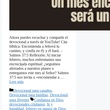
Ahora puedes escuchar y compartir el
devocional a través de YouTube! Cita
bíblica: Encomienda a Jehová tu
camino, y confía en él; y él hará. –
Salmos 37:5 Reflexión: Al iniciar
febrero, muchos enfrentamos una
encrucijada espiritual: ¿seguimos
aferrados a nuestros planes o
entregamos este mes al Señor? Salmos
37:5 nos invita a «encomendar a …
Leer más
Categorías
Devocional para casados
,
Devocional para familias
,
Devocional
Etiquetas
para Jóvenes
Confianza en Dios
,
devocionales cristianos
,
fe y
humildad
,
febrero en manos de Dios
,