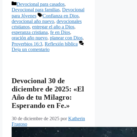
Categorías
Devocional para casados
,
Devocional para familias
,
Devocional
Etiquetas
para Jóvenes
Confianza en Dios
,
devocional año nuevo
,
devocionales
cristianos
,
entregar el año a Dios
,
esperanza cristiana
,
fe en Dios
,
oración año nuevo
,
planear con Dios
,
Proverbios 16:3
,
Reflexión bíblica
Deja un comentario
Devocional 30 de
diciembre de 2025: «El
Año de tu Milagro:
Esperando en Fe.»
30 de diciembre de 2025
por
Katherin
Fragoso