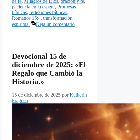
de fe
,
Milagros de Dios
,
oración y fe
,
paciencia en la espera
,
Promesas
bíblicas
,
reflexiones bíblicas
,
Romanos 15:4
,
transformación
espiritual
Deja un comentario
Devocional 15 de
diciembre de 2025: «El
Regalo que Cambió la
Historia.»
15 de diciembre de 2025
por
Katherin
Fragoso