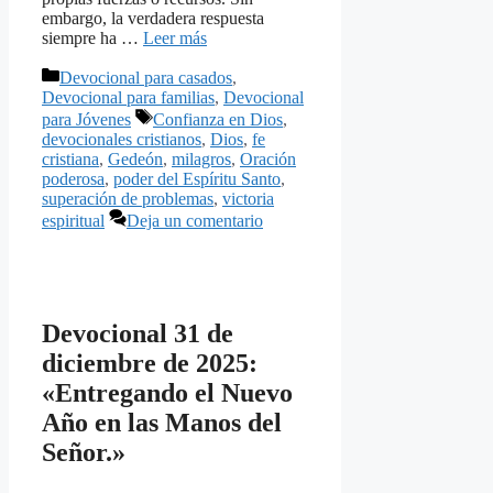
embargo, la verdadera respuesta
siempre ha …
Leer más
Categorías
Devocional para casados
,
Devocional para familias
,
Devocional
Etiquetas
para Jóvenes
Confianza en Dios
,
devocionales cristianos
,
Dios
,
fe
cristiana
,
Gedeón
,
milagros
,
Oración
poderosa
,
poder del Espíritu Santo
,
superación de problemas
,
victoria
espiritual
Deja un comentario
Devocional 31 de
diciembre de 2025:
«Entregando el Nuevo
Año en las Manos del
Señor.»