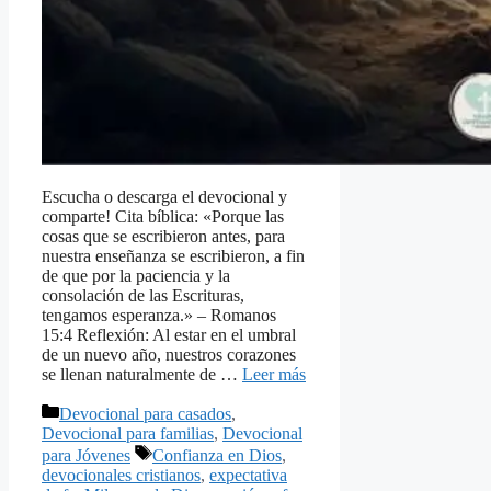
Escucha o descarga el devocional y
comparte! Cita bíblica: «Porque las
cosas que se escribieron antes, para
nuestra enseñanza se escribieron, a fin
de que por la paciencia y la
consolación de las Escrituras,
tengamos esperanza.» – Romanos
15:4 Reflexión: Al estar en el umbral
de un nuevo año, nuestros corazones
se llenan naturalmente de …
Leer más
Categorías
Devocional para casados
,
Devocional para familias
,
Devocional
Etiquetas
para Jóvenes
Confianza en Dios
,
devocionales cristianos
,
expectativa