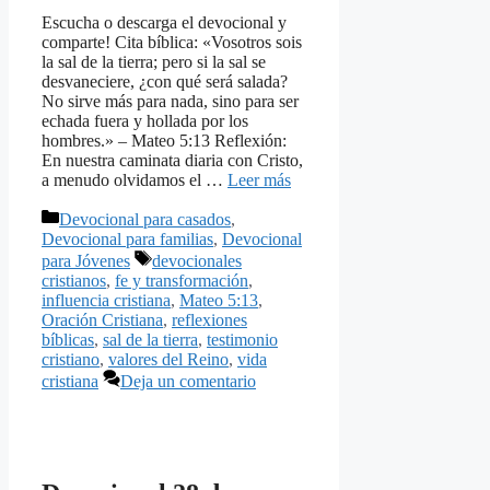
Escucha o descarga el devocional y
comparte! Cita bíblica: «Vosotros sois
la sal de la tierra; pero si la sal se
desvaneciere, ¿con qué será salada?
No sirve más para nada, sino para ser
echada fuera y hollada por los
hombres.» – Mateo 5:13 Reflexión:
En nuestra caminata diaria con Cristo,
a menudo olvidamos el …
Leer más
Categorías
Devocional para casados
,
Devocional para familias
,
Devocional
Etiquetas
para Jóvenes
devocionales
cristianos
,
fe y transformación
,
influencia cristiana
,
Mateo 5:13
,
Oración Cristiana
,
reflexiones
bíblicas
,
sal de la tierra
,
testimonio
cristiano
,
valores del Reino
,
vida
cristiana
Deja un comentario