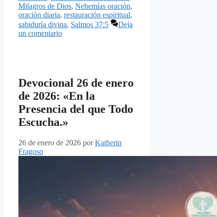
Milagros de Dios
,
Nehemías oración
,
oración diaria
,
restauración espiritual
,
sabiduría divina
,
Salmos 37:5
Deja
un comentario
Devocional 26 de enero
de 2026: «En la
Presencia del que Todo
Escucha.»
26 de enero de 2026
por
Katherin
Fragoso