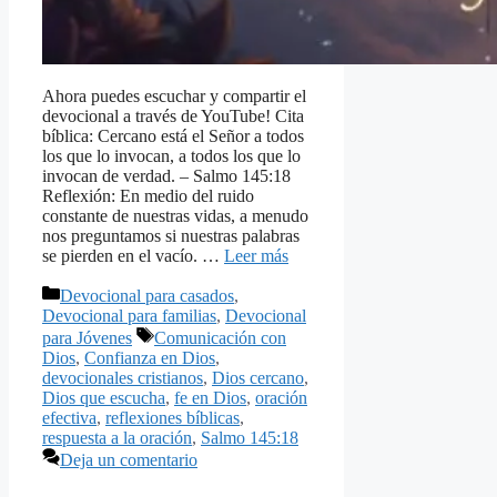
Ahora puedes escuchar y compartir el
devocional a través de YouTube! Cita
bíblica: Cercano está el Señor a todos
los que lo invocan, a todos los que lo
invocan de verdad. – Salmo 145:18
Reflexión: En medio del ruido
constante de nuestras vidas, a menudo
nos preguntamos si nuestras palabras
se pierden en el vacío. …
Leer más
Categorías
Devocional para casados
,
Devocional para familias
,
Devocional
Etiquetas
para Jóvenes
Comunicación con
Dios
,
Confianza en Dios
,
devocionales cristianos
,
Dios cercano
,
Dios que escucha
,
fe en Dios
,
oración
efectiva
,
reflexiones bíblicas
,
respuesta a la oración
,
Salmo 145:18
Deja un comentario