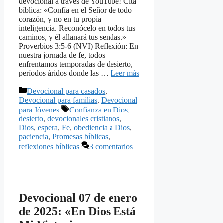
devocional a través de YouTube! Cita
bíblica: «Confía en el Señor de todo
corazón, y no en tu propia
inteligencia. Reconócelo en todos tus
caminos, y él allanará tus sendas.» –
Proverbios 3:5-6 (NVI) Reflexión: En
nuestra jornada de fe, todos
enfrentamos temporadas de desierto,
períodos áridos donde las …
Leer más
Categorías
Devocional para casados
,
Devocional para familias
,
Devocional
Etiquetas
para Jóvenes
Confianza en Dios
,
desierto
,
devocionales cristianos
,
Dios
,
espera
,
Fe
,
obediencia a Dios
,
paciencia
,
Promesas bíblicas
,
reflexiones bíblicas
3 comentarios
Devocional 07 de enero
de 2025: «En Dios Está