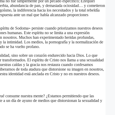
oma no fue simplemente por un pecado específico; Ezequiel
berbia, abundancia de pan, y demasiada ociosidad… y cometieron
ísmo, la indiferencia hacia los necesitados y la total rebeldía
respuesta ante un mal que había alcanzado proporciones
espíritu de Sodoma» persiste cuando priorizamos nuestros deseos
iones humanas. Este espíritu no se limita a una expresión
s en nosotros. Muchos han experimentado heridas profundas,
y la intimidad. Los medios, la pornografía y la normalización de
ado se ha vuelto profano.
lidad, sino sobre un corazón endurecido hacia Dios. Lo que
r transformados. El espíritu de Cristo nos llama a una sexualidad
nuestras caídas y la gracia nos restaura cuando confesamos
iberarnos de toda atadura que distorsione su imagen en nosotros,
stra identidad está anclada en Cristo y no en nuestros deseos.
Qué consume nuestra mente? ¿Estamos permitiendo que las
e a un día de ayuno de medios que distorsionan la sexualidad y