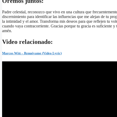
Oremos juntos:
Padre celestial, reconozco que vivo en una cultura que frecuentemente
discernimiento para identificar las influencias que me alejan de tu pr
la intimidad y el amor. Transforma mis deseos para que reflejen tu vo
cuando vaya contracorriente. Gracias porque tu gracia es suficiente y
amén.
Video relacionado:
Marcos Witt – Renuévame (Vídeo Lyric)