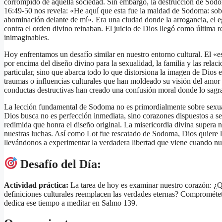
corrompido de aquella sociedad. Sin embargo, la destrucción de Sod
16:49-50 nos revela: «He aquí que esta fue la maldad de Sodoma: so
abominación delante de mí». Era una ciudad donde la arrogancia, el ego
contra el orden divino reinaban. El juicio de Dios llegó como última 
inimaginables.
Hoy enfrentamos un desafío similar en nuestro entorno cultural. El «
por encima del diseño divino para la sexualidad, la familia y las relac
particular, sino que abarca todo lo que distorsiona la imagen de Dio
traumas o influencias culturales que han moldeado su visión del amor 
conductas destructivas han creado una confusión moral donde lo sagr
La lección fundamental de Sodoma no es primordialmente sobre sexua
Dios busca no es perfección inmediata, sino corazones dispuestos a se
redimida que honra el diseño original. La misericordia divina supera 
nuestras luchas. Así como Lot fue rescatado de Sodoma, Dios quiere l
llevándonos a experimentar la verdadera libertad que viene cuando nue
Desafío del Día:
Actividad práctica:
La tarea de hoy es examinar nuestro corazón: ¿
definiciones culturales reemplacen las verdades eternas? Comprométet
dedica ese tiempo a meditar en Salmo 139.