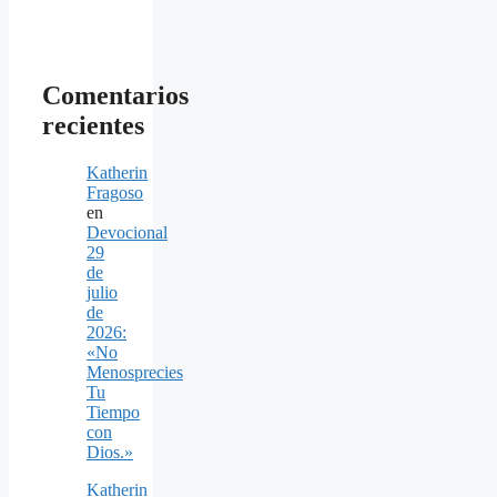
Comentarios
recientes
Katherin
Fragoso
en
Devocional
29
de
julio
de
2026:
«No
Menosprecies
Tu
Tiempo
con
Dios.»
Katherin