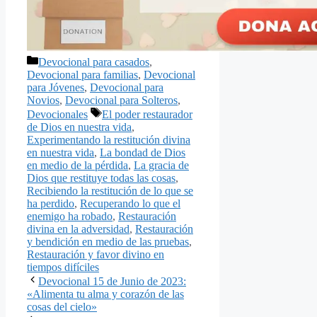
Categorías
Devocional para casados
,
Devocional para familias
,
Devocional
para Jóvenes
,
Devocional para
Novios
,
Devocional para Solteros
,
Etiquetas
Devocionales
El poder restaurador
de Dios en nuestra vida
,
Experimentando la restitución divina
en nuestra vida
,
La bondad de Dios
en medio de la pérdida
,
La gracia de
Dios que restituye todas las cosas
,
Recibiendo la restitución de lo que se
ha perdido
,
Recuperando lo que el
enemigo ha robado
,
Restauración
divina en la adversidad
,
Restauración
y bendición en medio de las pruebas
,
Restauración y favor divino en
tiempos difíciles
Devocional 15 de Junio de 2023:
«Alimenta tu alma y corazón de las
cosas del cielo»