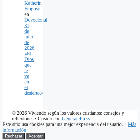
Katherin
Fragoso
en
Devocional
31
de
julio
de
2026:
«El
Dios
que
te
ve
en
el
desierto.»
© 2026 Viviendo según los valores cristianos: consejos y
reflexiones
• Creado con
GeneratePress
Este sitio usa cookies para una mejor experiencia del usuario.
Más
información
Rechazar
Aceptar