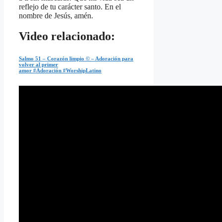
reflejo de tu carácter santo. En el
nombre de Jesús, amén.
Video relacionado:
Salmo 51 – Corazón limpio © – Adoración para
volver al primer
amor
#Adoración
#WorshipLatino