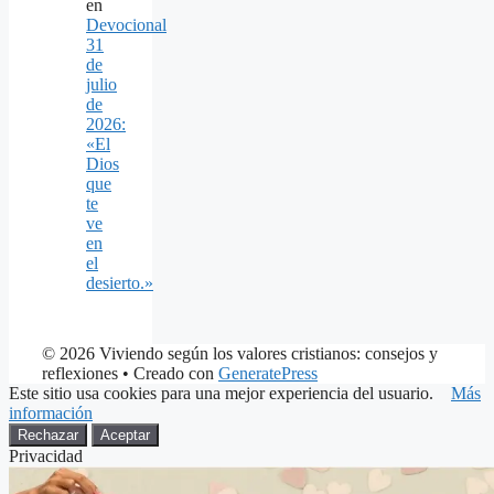
en
Devocional
31
de
julio
de
2026:
«El
Dios
que
te
ve
en
el
desierto.»
© 2026 Viviendo según los valores cristianos: consejos y
reflexiones
• Creado con
GeneratePress
Este sitio usa cookies para una mejor experiencia del usuario.
Más
información
Rechazar
Aceptar
Privacidad