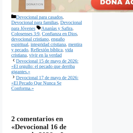
Categorías
Devocional para casados
,
Devocional para familias
,
Devocional
Etiquetas
para Jóvenes
Ananías y Safira
,
Colosenses 3:9
,
Confianza en Dios
,
devocional cristiano
,
engaño
espiritual
,
integridad cristiana
,
mentira
y pecado
,
Reflexión bíblica
,
vida
cristiana
,
vivir en la verdad
Devocional 15 de mayo de 2026:
«El orgullo: el pecado que derriba
gigantes.»
Devocional 17 de mayo de 2026:
«El Pecado Que Nunca Se
Conforma.»
2 comentarios en
«Devocional 16 de