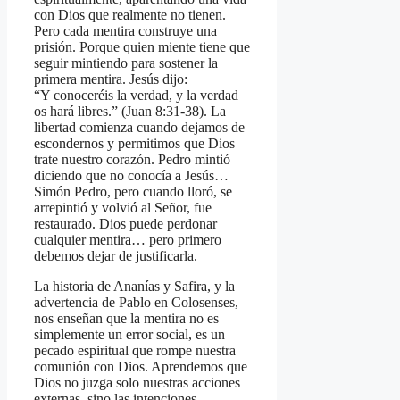
con Dios que realmente no tienen.
Pero cada mentira construye una
prisión. Porque quien miente tiene que
seguir mintiendo para sostener la
primera mentira. Jesús dijo:
“Y conoceréis la verdad, y la verdad
os hará libres.” (Juan 8:31-38). La
libertad comienza cuando dejamos de
escondernos y permitimos que Dios
trate nuestro corazón. Pedro mintió
diciendo que no conocía a Jesús…
Simón Pedro,
pero cuando lloró, se
arrepintió y volvió al Señor, fue
restaurado. Dios puede perdonar
cualquier mentira… pero primero
debemos dejar de justificarla.
La historia de Ananías y Safira, y la
advertencia de Pablo en Colosenses,
nos enseñan que la mentira no es
simplemente un error social, es un
pecado espiritual que rompe nuestra
comunión con Dios. Aprendemos que
Dios no juzga solo nuestras acciones
externas, sino las intenciones