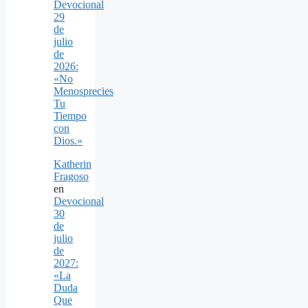
Devocional
29
de
julio
de
2026:
«No
Menosprecies
Tu
Tiempo
con
Dios.»
Katherin
Fragoso
en
Devocional
30
de
julio
de
2027:
«La
Duda
Que