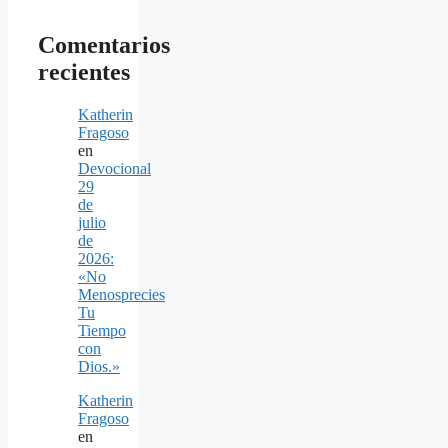
Comentarios
recientes
Katherin
Fragoso
en
Devocional
29
de
julio
de
2026:
«No
Menosprecies
Tu
Tiempo
con
Dios.»
Katherin
Fragoso
en