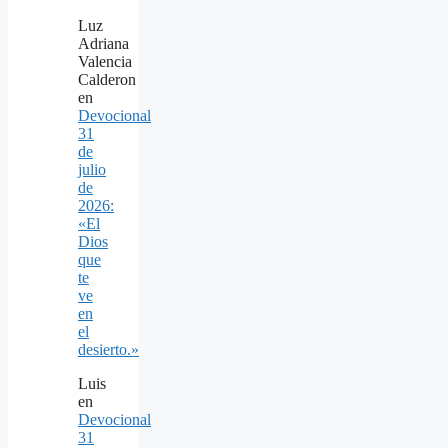
Luz
Adriana
Valencia
Calderon
en
Devocional
31
de
julio
de
2026:
«El
Dios
que
te
ve
en
el
desierto.»
Luis
en
Devocional
31