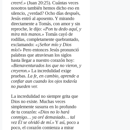
creeré.»
(Juan 20:25). Cuántas veces
nosotros también hemos dicho eso en
silencio, ¿verdad? Ocho días después,
Jesús entró al aposento. Y mirando
directamente a Tomás, con amor y sin
reproche, le dijo:
«Pon tu dedo aquí, y
mira mis manos.»
Tomás cayó de
rodillas, completamente quebrantado,
exclamando:
«¡Señor mío y Dios
mío!»
Pero entonces Jesús pronunció
palabras que atraviesan los siglos
hasta llegar a nuestro corazón hoy:
«Bienaventurados los que no vieron, y
creyeron.»
La incredulidad exige
pruebas.
La fe, en cambio, aprende a
confiar aun cuando los ojos todavía
no pueden ver.
La incredulidad no siempre grita que
Dios no existe. Muchas veces
simplemente susurra en lo profundo
de tu corazón:
«Dios no lo hará
conmigo… ya oré demasiado… tal
vez Él se olvidó de mí.»
Y así, poco a
poco, el corazón comienza a mirar