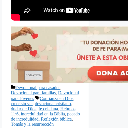
Categorías
Devocional para casados
,
Devocional para familias
,
Devocional
Etiquetas
para Jóvenes
Confianza en Dios
,
creer sin ver
,
devocional cristiano
,
dudar de Dios
,
fe cristiana
,
Hebreos
11:6
,
incredulidad en la Biblia
,
pecado
de incredulidad
,
Reflexión bíblica
,
Tomás y la resurrección