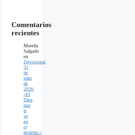
Comentarios
recientes
Morella
Salgado
en
Devocional
31
de
julio
de
2026:
«El
Dios
que
te
ve
en
el
desierto.»