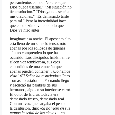
pensamientos como: “No creo que
Dios pueda usarme.” “Mi situación no
tiene solución.” “Dios ya no escucha
mis oraciones.” “Es demasiado tarde
para mí.” Pero la incredulidad hace
que el corazón olvide todo lo que
Dios ya hizo antes.
Imagínate esa noche. El aposento alto
está lleno de un silencio tenso, roto
apenas por los sollozos de quienes
aún no comprenden lo que ha
ocurrido. Los discípulos hablan entre
sí con voz temblorosa, sus ojos
encendidos de una emoción que
apenas pueden contener:
«¡Lo hemos
visto! ¡El Señor ha resucitado!»
Pero
Tomás no estaba allí. Y cuando llegó
y escuchó las palabras de sus
hermanos, algo en su interior se cerró.
El dolor de la cruz todavía era
demasiado fresco, demasiado real.
Con una voz que cargaba el peso de
la desilusión, dijo:
«Si no viere en sus
manos la señal de los clavos… no