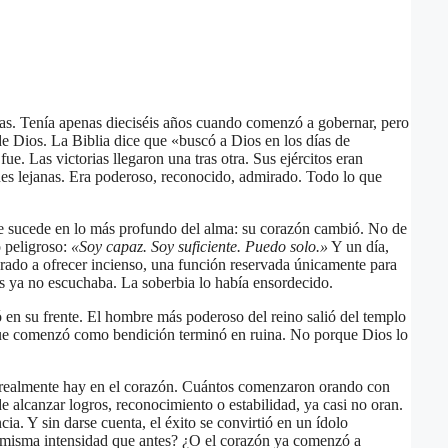
as. Tenía apenas dieciséis años cuando comenzó a gobernar, pero
e Dios. La Biblia dice que «buscó a Dios en los días de
e. Las victorias llegaron una tras otra. Sus ejércitos eran
es lejanas. Era poderoso, reconocido, admirado. Todo lo que
ue sucede en lo más profundo del alma: su corazón cambió. No de
 peligroso:
«Soy capaz. Soy suficiente. Puedo solo.»
Y un día,
rado a ofrecer incienso, una función reservada únicamente para
as ya no escuchaba. La soberbia lo había ensordecido.
otó en su frente. El hombre más poderoso del reino salió del templo
o que comenzó como bendición terminó en ruina. No porque Dios lo
que realmente hay en el corazón. Cuántos comenzaron orando con
 alcanzar logros, reconocimiento o estabilidad, ya casi no oran.
a. Y sin darse cuenta, el éxito se convirtió en un ídolo
 misma intensidad que antes? ¿O el corazón ya comenzó a