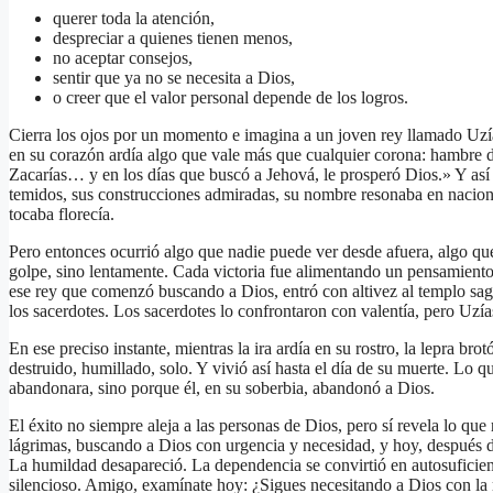
querer toda la atención,
despreciar a quienes tienen menos,
no aceptar consejos,
sentir que ya no se necesita a Dios,
o creer que el valor personal depende de los logros.
Cierra los ojos por un momento e imagina a un joven rey llamado Uzí
en su corazón ardía algo que vale más que cualquier corona: hambre d
Zacarías… y en los días que buscó a Jehová, le prosperó Dios.» Y así fu
temidos, sus construcciones admiradas, su nombre resonaba en nacion
tocaba florecía.
Pero entonces ocurrió algo que nadie puede ver desde afuera, algo q
golpe, sino lentamente. Cada victoria fue alimentando un pensamiento
ese rey que comenzó buscando a Dios, entró con altivez al templo sag
los sacerdotes. Los sacerdotes lo confrontaron con valentía, pero Uzí
En ese preciso instante, mientras la ira ardía en su rostro, la lepra br
destruido, humillado, solo. Y vivió así hasta el día de su muerte. L
abandonara, sino porque él, en su soberbia, abandonó a Dios.
El éxito no siempre aleja a las personas de Dios, pero sí revela lo 
lágrimas, buscando a Dios con urgencia y necesidad, y hoy, después de
La humildad desapareció. La dependencia se convirtió en autosuficienci
silencioso. Amigo, examínate hoy: ¿Sigues necesitando a Dios con la