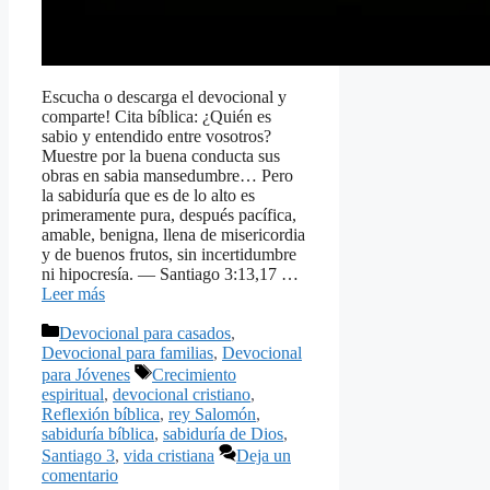
Escucha o descarga el devocional y
comparte! Cita bíblica: ¿Quién es
sabio y entendido entre vosotros?
Muestre por la buena conducta sus
obras en sabia mansedumbre… Pero
la sabiduría que es de lo alto es
primeramente pura, después pacífica,
amable, benigna, llena de misericordia
y de buenos frutos, sin incertidumbre
ni hipocresía. — Santiago 3:13,17 …
Leer más
Categorías
Devocional para casados
,
Devocional para familias
,
Devocional
Etiquetas
para Jóvenes
Crecimiento
espiritual
,
devocional cristiano
,
Reflexión bíblica
,
rey Salomón
,
sabiduría bíblica
,
sabiduría de Dios
,
Santiago 3
,
vida cristiana
Deja un
comentario