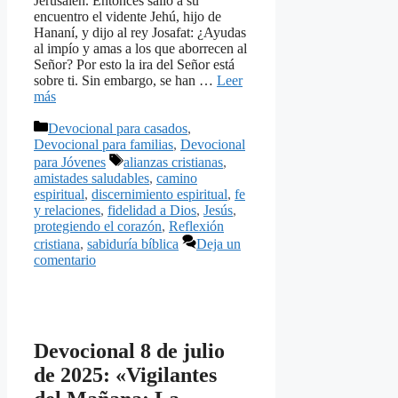
Jerusalén. Entonces salió a su
encuentro el vidente Jehú, hijo de
Hananí, y dijo al rey Josafat: ¿Ayudas
al impío y amas a los que aborrecen al
Señor? Por esto la ira del Señor está
sobre ti. Sin embargo, se han …
Leer
más
Categorías
Devocional para casados
,
Devocional para familias
,
Devocional
Etiquetas
para Jóvenes
alianzas cristianas
,
amistades saludables
,
camino
espiritual
,
discernimiento espiritual
,
fe
y relaciones
,
fidelidad a Dios
,
Jesús
,
protegiendo el corazón
,
Reflexión
cristiana
,
sabiduría bíblica
Deja un
comentario
Devocional 8 de julio
de 2025: «Vigilantes