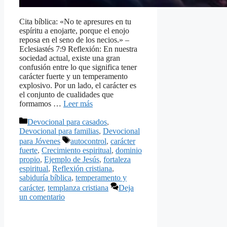
Cita bíblica: «No te apresures en tu
espíritu a enojarte, porque el enojo
reposa en el seno de los necios.» –
Eclesiastés 7:9 Reflexión: En nuestra
sociedad actual, existe una gran
confusión entre lo que significa tener
carácter fuerte y un temperamento
explosivo. Por un lado, el carácter es
el conjunto de cualidades que
formamos …
Leer más
Categorías
Devocional para casados
,
Devocional para familias
,
Devocional
Etiquetas
para Jóvenes
autocontrol
,
carácter
fuerte
,
Crecimiento espiritual
,
dominio
propio
,
Ejemplo de Jesús
,
fortaleza
espiritual
,
Reflexión cristiana
,
sabiduría bíblica
,
temperamento y
carácter
,
templanza cristiana
Deja
un comentario