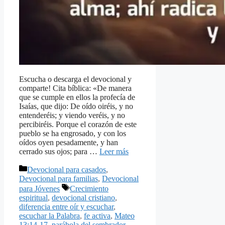
Escucha o descarga el devocional y
comparte! Cita bíblica: «De manera
que se cumple en ellos la profecía de
Isaías, que dijo: De oído oiréis, y no
entenderéis; y viendo veréis, y no
percibiréis. Porque el corazón de este
pueblo se ha engrosado, y con los
oídos oyen pesadamente, y han
cerrado sus ojos; para …
Leer más
Categorías
Devocional para casados
,
Devocional para familias
,
Devocional
Etiquetas
para Jóvenes
Crecimiento
espiritual
,
devocional cristiano
,
diferencia entre oír y escuchar
,
escuchar la Palabra
,
fe activa
,
Mateo
13:14-17
,
parábola del sembrador
,