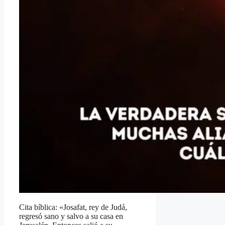
Cita bíblica: «Josafat, rey de Judá,
regresó sano y salvo a su casa en