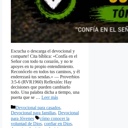
Escucha o descarga el devocional y
comparte! Cita bíblica: «Confía en el
Señor con todo tu corazón, y no te
apoyes en tu propio entendimiento.
Reconócelo en todos tus caminos, y él
enderezará tus sendas.» — Proverbios
3:5-6 (RVR1960) Reflexión: Hay
decisiones que pueden cambiarlo
todo. Una palabra dicha a tiempo, una
puerta que se …
Leer más
Categorías
Devocional para casados
,
Devocional para familias
,
Devocional
Etiquetas
para Jóvenes
cómo conocer la
voluntad de Dios
,
confiar en Dios
,