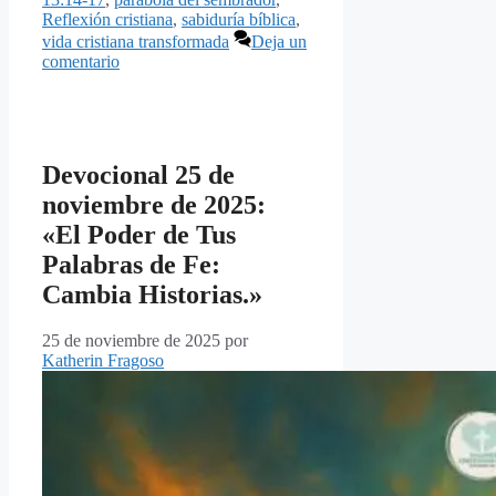
Reflexión cristiana
,
sabiduría bíblica
,
vida cristiana transformada
Deja un
comentario
Devocional 25 de
noviembre de 2025:
«El Poder de Tus
Palabras de Fe:
Cambia Historias.»
25 de noviembre de 2025
por
Katherin Fragoso