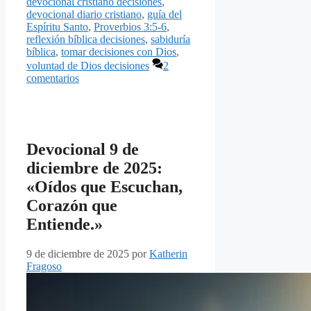
devocional cristiano decisiones
,
devocional diario cristiano
,
guía del
Espíritu Santo
,
Proverbios 3:5-6
,
reflexión bíblica decisiones
,
sabiduría
bíblica
,
tomar decisiones con Dios
,
voluntad de Dios decisiones
2
comentarios
Devocional 9 de
diciembre de 2025:
«Oídos que Escuchan,
Corazón que
Entiende.»
9 de diciembre de 2025
por
Katherin
Fragoso