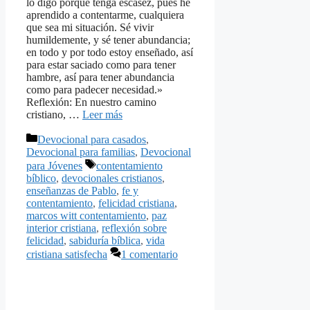
lo digo porque tenga escasez, pues he
aprendido a contentarme, cualquiera
que sea mi situación. Sé vivir
humildemente, y sé tener abundancia;
en todo y por todo estoy enseñado, así
para estar saciado como para tener
hambre, así para tener abundancia
como para padecer necesidad.»
Reflexión: En nuestro camino
cristiano, …
Leer más
Categorías
Devocional para casados
,
Devocional para familias
,
Devocional
Etiquetas
para Jóvenes
contentamiento
bíblico
,
devocionales cristianos
,
enseñanzas de Pablo
,
fe y
contentamiento
,
felicidad cristiana
,
marcos witt contentamiento
,
paz
interior cristiana
,
reflexión sobre
felicidad
,
sabiduría bíblica
,
vida
cristiana satisfecha
1 comentario