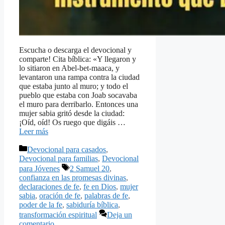
Escucha o descarga el devocional y
comparte! Cita bíblica: «Y llegaron y
lo sitiaron en Abel-bet-maaca, y
levantaron una rampa contra la ciudad
que estaba junto al muro; y todo el
pueblo que estaba con Joab socavaba
el muro para derribarlo. Entonces una
mujer sabia gritó desde la ciudad:
¡Oíd, oíd! Os ruego que digáis …
Leer más
Categorías
Devocional para casados
,
Devocional para familias
,
Devocional
Etiquetas
para Jóvenes
2 Samuel 20
,
confianza en las promesas divinas
,
declaraciones de fe
,
fe en Dios
,
mujer
sabia
,
oración de fe
,
palabras de fe
,
poder de la fe
,
sabiduría bíblica
,
transformación espiritual
Deja un
comentario