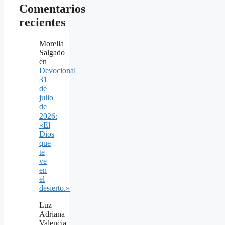
Comentarios
recientes
Morella
Salgado
en
Devocional
31
de
julio
de
2026:
«El
Dios
que
te
ve
en
el
desierto.»
Luz
Adriana
Valencia