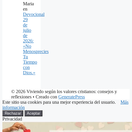
Maria
en
Devocional
29
de
julio
de
2026:
«No
Menosprecies
Tu
Tiempo
con
Dios.»
© 2026 Viviendo según los valores cristianos: consejos y
reflexiones
• Creado con
GeneratePress
Este sitio usa cookies para una mejor experiencia del usuario.
Más
información
Rechazar
Aceptar
Privacidad