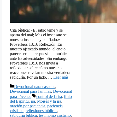
Cita bíblica: «El sabio teme y se
aparta del mal; Mas el insensato se
muestra insolente y confiado.» –
Proverbios 13:16 Reflexión: En
nuestro ajetreado mundo, el enojo
parece ser una respuesta automática
ante las adversidades. Sin embargo,
Proverbios 13:16 nos invita a
reflexionar sobre cómo nuestras
reacciones revelan nuestra verdadera
sabiduría. Por un lado, …
Leer más
Categorías
Devocional para casados
,
Devocional para familias
,
Devocional
Etiquetas
para Jóvenes
control de la ira
,
fruto
del Espíritu
,
ira
,
Moisés y la ira
,
oración por paciencia
,
paciencia
cristiana
,
reflexiones bíblicas
,
sabiduría bíblica
,
testimonio cristiano
,