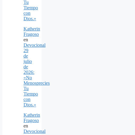
Tu
Tiempo
con
Dios.»
Katherin
Fragoso
en
Devocional
29
de
julio
de
2026:
«No
Menosprecies
Tu
Tiempo
con
Dios.»
Katherin
Fragoso
en
Devocional