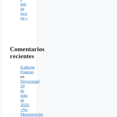
pue
de
toca
rte.»
Comentarios
recientes
Katherin
Fragoso
en
Devocional
29
de
julio
de
2026:
«No
Menosprecies