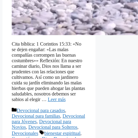
Cita bíblica: 1 Corintios 15:33: «No
se dejen engañar: «Las malas
compañías corrompen las buenas
costumbres»» Reflexión: En nuestro
caminar diario, Dios nos llama a ser
prudentes con las relaciones que
cultivamos. Así como un jardinero
cuida su jardín eliminando las malas
hierbas que pueden ahogar las plantas
saludables, nosotros debemos ser
sabios al elegir …
Leer más
Categorías
Devocional para casados
,
Devocional para familias
,
Devocional
para Jóvenes
,
Devocional para
Novios
,
Devocional para Solteros
,
Etiquetas
Devocionales
bienestar espiritual
,