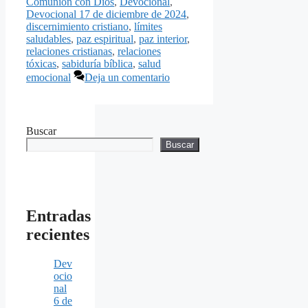
Comunión con Dios
,
Devocional
,
Devocional 17 de diciembre de 2024
,
discernimiento cristiano
,
límites
saludables
,
paz espiritual
,
paz interior
,
relaciones cristianas
,
relaciones
tóxicas
,
sabiduría bíblica
,
salud
emocional
Deja un comentario
Buscar
Buscar
Entradas
recientes
Dev
ocio
nal
6 de