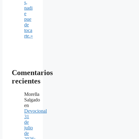
s,
nadi
e
pue
de
toca
rte.»
Comentarios
recientes
Morella
Salgado
en
Devocional
31
de
julio
de
2026: