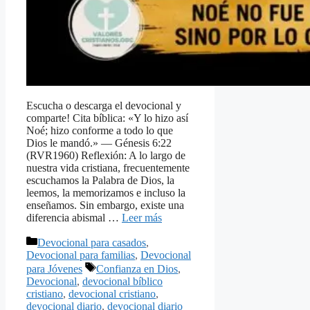
Escucha o descarga el devocional y
comparte! Cita bíblica: «Y lo hizo así
Noé; hizo conforme a todo lo que
Dios le mandó.» — Génesis 6:22
(RVR1960) Reflexión: A lo largo de
nuestra vida cristiana, frecuentemente
escuchamos la Palabra de Dios, la
leemos, la memorizamos e incluso la
enseñamos. Sin embargo, existe una
diferencia abismal …
Leer más
Categorías
Devocional para casados
,
Devocional para familias
,
Devocional
Etiquetas
para Jóvenes
Confianza en Dios
,
Devocional
,
devocional bíblico
cristiano
,
devocional cristiano
,
devocional diario
,
devocional diario