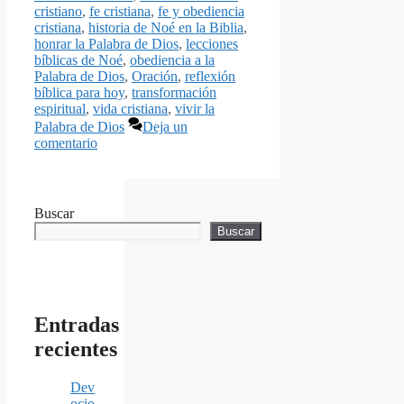
cristiano
,
fe cristiana
,
fe y obediencia
cristiana
,
historia de Noé en la Biblia
,
honrar la Palabra de Dios
,
lecciones
bíblicas de Noé
,
obediencia a la
Palabra de Dios
,
Oración
,
reflexión
bíblica para hoy
,
transformación
espiritual
,
vida cristiana
,
vivir la
Palabra de Dios
Deja un
comentario
Buscar
Buscar
Entradas
recientes
Dev
ocio