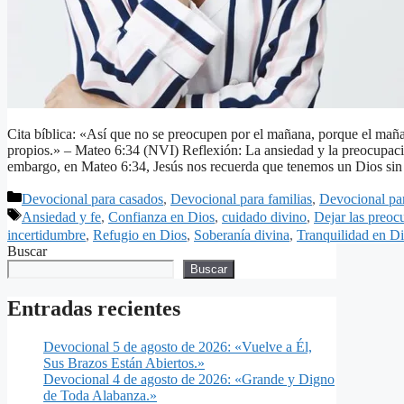
Cita bíblica: «Así que no se preocupen por el mañana, porque el maña
propios.» – Mateo 6:34 (NVI) Reflexión: La ansiedad y la preocupació
embargo, en Mateo 6:34, Jesús nos recuerda que tenemos un Dios s
Categorías
Devocional para casados
,
Devocional para familias
,
Devocional pa
Etiquetas
Ansiedad y fe
,
Confianza en Dios
,
cuidado divino
,
Dejar las preoc
incertidumbre
,
Refugio en Dios
,
Soberanía divina
,
Tranquilidad en D
Buscar
Buscar
Entradas recientes
Devocional 5 de agosto de 2026: «Vuelve a Él,
Sus Brazos Están Abiertos.»
Devocional 4 de agosto de 2026: «Grande y Digno
de Toda Alabanza.»