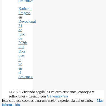
desierto.»
Katherin
Fragoso
en
Devocional
31
de
julio
de
2026:
«El
Dios
que
te
ve
en
el
desierto.»
© 2026 Viviendo según los valores cristianos: consejos y
reflexiones
• Creado con
GeneratePress
Este sitio usa cookies para una mejor experiencia del usuario.
Más
información