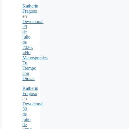
Katherin
Fragoso
en
Devocional
29
de
julio
de
2026:
«No
Menosprecies
Tu
Tiempo
con
Dios.»
Katherin
Fragoso
en
Devocional
30
de
julio
de