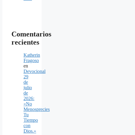
Comentarios
recientes
Katherin
Fragoso
en
Devocional
29
de
julio
de
2026:
«No
Menosprecies
Tu
Tiempo
con
Dios.»