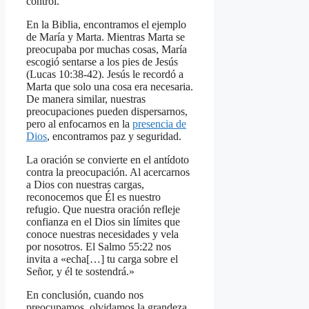
control.
En la Biblia, encontramos el ejemplo
de María y Marta. Mientras Marta se
preocupaba por muchas cosas, María
escogió sentarse a los pies de Jesús
(Lucas 10:38-42). Jesús le recordó a
Marta que solo una cosa era necesaria.
De manera similar, nuestras
preocupaciones pueden dispersarnos,
pero al enfocarnos en la
presencia de
Dios
, encontramos paz y seguridad.
La oración se convierte en el antídoto
contra la preocupación. Al acercarnos
a Dios con nuestras cargas,
reconocemos que Él es nuestro
refugio. Que nuestra oración refleje
confianza en el Dios sin límites que
conoce nuestras necesidades y vela
por nosotros. El Salmo 55:22 nos
invita a «echa[…] tu carga sobre el
Señor, y él te sostendrá.»
En conclusión, cuando nos
preocupamos, olvidamos la grandeza