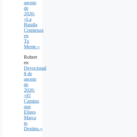
agosto
de
2026:
«La
Batalla
Comienza
en
Tu
Mente.»
Robert
en
Devocional
8 de
agosto
de
2026:
«El
Camino
que
Eliges
Marca
tu
Destino.»