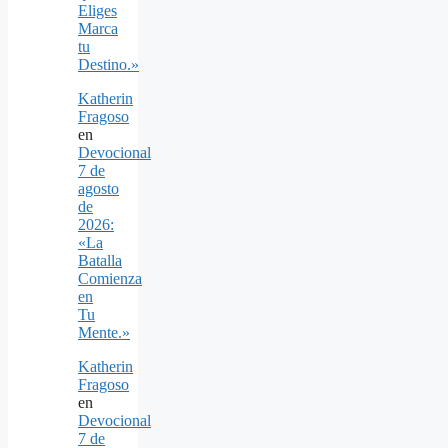
Eliges
Marca
tu
Destino.»
Katherin
Fragoso
en
Devocional
7 de
agosto
de
2026:
«La
Batalla
Comienza
en
Tu
Mente.»
Katherin
Fragoso
en
Devocional
7 de