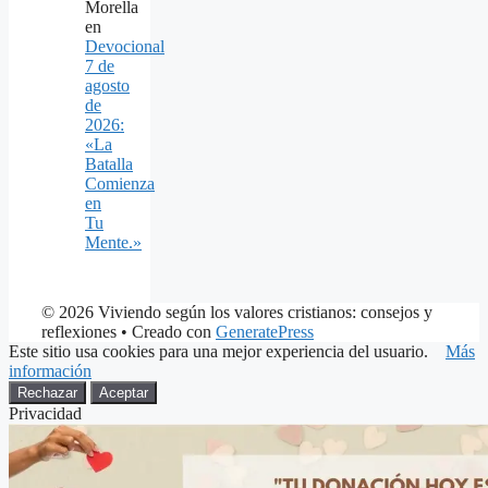
Morella
en
Devocional
7 de
agosto
de
2026:
«La
Batalla
Comienza
en
Tu
Mente.»
© 2026 Viviendo según los valores cristianos: consejos y
reflexiones
• Creado con
GeneratePress
Este sitio usa cookies para una mejor experiencia del usuario.
Más
información
Rechazar
Aceptar
Privacidad