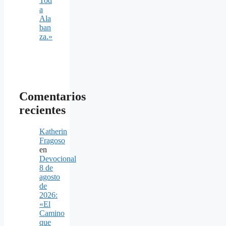
Tod
a
Ala
ban
za.»
Comentarios
recientes
Katherin
Fragoso
en
Devocional
8 de
agosto
de
2026:
«El
Camino
que