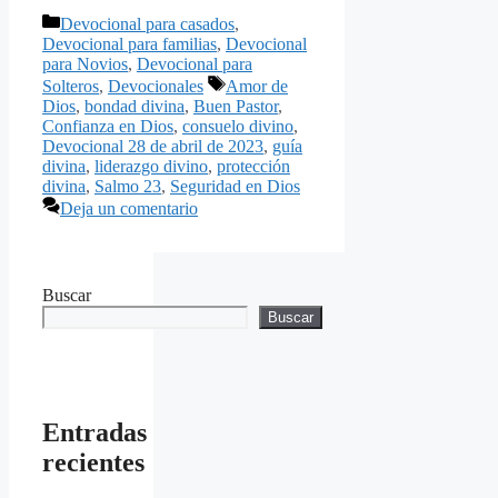
Categorías
Devocional para casados
,
Devocional para familias
,
Devocional
para Novios
,
Devocional para
Etiquetas
Solteros
,
Devocionales
Amor de
Dios
,
bondad divina
,
Buen Pastor
,
Confianza en Dios
,
consuelo divino
,
Devocional 28 de abril de 2023
,
guía
divina
,
liderazgo divino
,
protección
divina
,
Salmo 23
,
Seguridad en Dios
Deja un comentario
Buscar
Buscar
Entradas
recientes