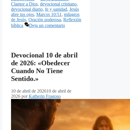
Clamor a Dios
,
devocional cristiano
,
devocional diario
,
fe y sanidad
,
Jesús
abre tus ojos
,
Marcos 10:51
,
milagros
de Jesús
,
Oración poderosa
,
Reflexión
bíblica
Deja un comentario
Devocional 10 de abril
de 2026: «Obedecer
Cuando No Tiene
Sentido.»
10 de abril de 2026
10 de abril de
2026
por
Katherin Fragoso