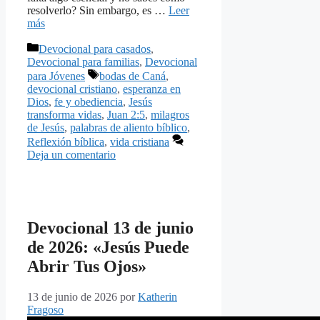
resolverlo? Sin embargo, es …
Leer
más
Categorías
Devocional para casados
,
Devocional para familias
,
Devocional
Etiquetas
para Jóvenes
bodas de Caná
,
devocional cristiano
,
esperanza en
Dios
,
fe y obediencia
,
Jesús
transforma vidas
,
Juan 2:5
,
milagros
de Jesús
,
palabras de aliento bíblico
,
Reflexión bíblica
,
vida cristiana
Deja un comentario
Devocional 13 de junio
de 2026: «Jesús Puede
Abrir Tus Ojos»
13 de junio de 2026
por
Katherin
Fragoso