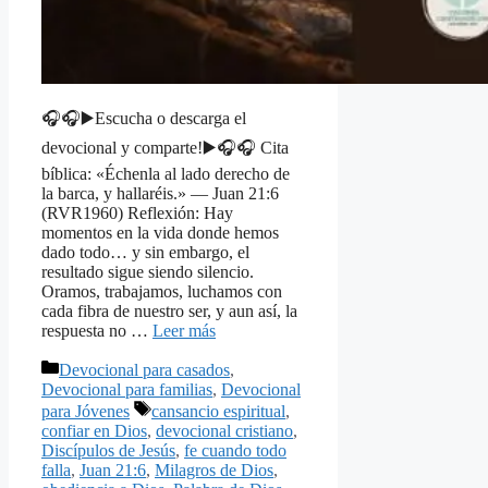
🎧🎧▶️Escucha o descarga el
devocional y comparte!▶️🎧🎧 Cita
bíblica: «Échenla al lado derecho de
la barca, y hallaréis.» — Juan 21:6
(RVR1960) Reflexión: Hay
momentos en la vida donde hemos
dado todo… y sin embargo, el
resultado sigue siendo silencio.
Oramos, trabajamos, luchamos con
cada fibra de nuestro ser, y aun así, la
respuesta no …
Leer más
Categorías
Devocional para casados
,
Devocional para familias
,
Devocional
Etiquetas
para Jóvenes
cansancio espiritual
,
confiar en Dios
,
devocional cristiano
,
Discípulos de Jesús
,
fe cuando todo
falla
,
Juan 21:6
,
Milagros de Dios
,