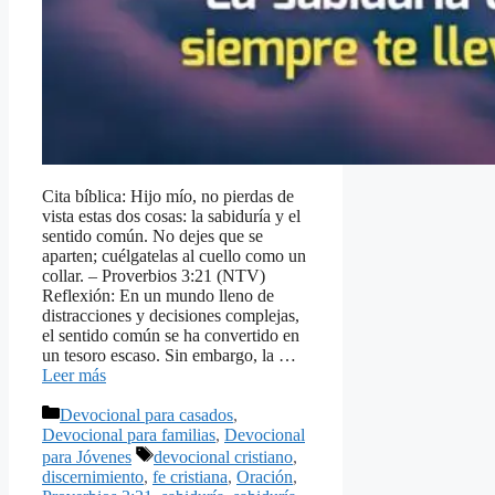
Cita bíblica: Hijo mío, no pierdas de
vista estas dos cosas: la sabiduría y el
sentido común. No dejes que se
aparten; cuélgatelas al cuello como un
collar. – Proverbios 3:21 (NTV)
Reflexión: En un mundo lleno de
distracciones y decisiones complejas,
el sentido común se ha convertido en
un tesoro escaso. Sin embargo, la …
Leer más
Categorías
Devocional para casados
,
Devocional para familias
,
Devocional
Etiquetas
para Jóvenes
devocional cristiano
,
discernimiento
,
fe cristiana
,
Oración
,