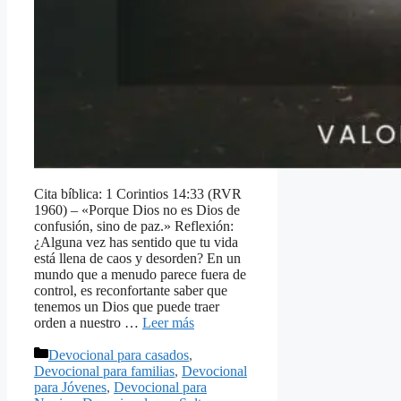
Cita bíblica: 1 Corintios 14:33 (RVR
1960) – «Porque Dios no es Dios de
confusión, sino de paz.» Reflexión:
¿Alguna vez has sentido que tu vida
está llena de caos y desorden? En un
mundo que a menudo parece fuera de
control, es reconfortante saber que
tenemos un Dios que puede traer
orden a nuestro …
Leer más
Categorías
Devocional para casados
,
Devocional para familias
,
Devocional
para Jóvenes
,
Devocional para