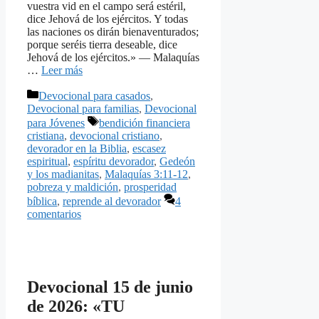
vuestra vid en el campo será estéril,
dice Jehová de los ejércitos. Y todas
las naciones os dirán bienaventurados;
porque seréis tierra deseable, dice
Jehová de los ejércitos.» — Malaquías
…
Leer más
Categorías
Devocional para casados
,
Devocional para familias
,
Devocional
Etiquetas
para Jóvenes
bendición financiera
cristiana
,
devocional cristiano
,
devorador en la Biblia
,
escasez
espiritual
,
espíritu devorador
,
Gedeón
y los madianitas
,
Malaquías 3:11-12
,
pobreza y maldición
,
prosperidad
bíblica
,
reprende al devorador
4
comentarios
Devocional 15 de junio
de 2026: «TU