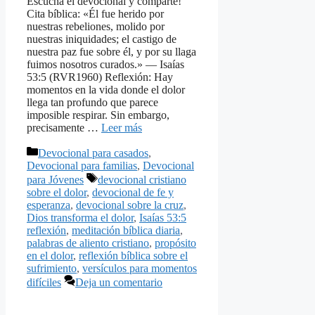
Escucha el devocional y comparte!
Cita bíblica: «Él fue herido por
nuestras rebeliones, molido por
nuestras iniquidades; el castigo de
nuestra paz fue sobre él, y por su llaga
fuimos nosotros curados.» — Isaías
53:5 (RVR1960) Reflexión: Hay
momentos en la vida donde el dolor
llega tan profundo que parece
imposible respirar. Sin embargo,
precisamente …
Leer más
Categorías
Devocional para casados
,
Devocional para familias
,
Devocional
Etiquetas
para Jóvenes
devocional cristiano
sobre el dolor
,
devocional de fe y
esperanza
,
devocional sobre la cruz
,
Dios transforma el dolor
,
Isaías 53:5
reflexión
,
meditación bíblica diaria
,
palabras de aliento cristiano
,
propósito
en el dolor
,
reflexión bíblica sobre el
sufrimiento
,
versículos para momentos
difíciles
Deja un comentario