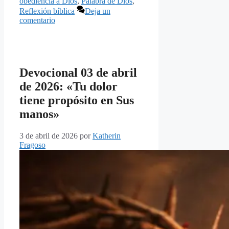
obediencia a Dios
,
Palabra de Dios
,
Reflexión bíblica
Deja un
comentario
Devocional 03 de abril
de 2026: «Tu dolor
tiene propósito en Sus
manos»
3 de abril de 2026
por
Katherin
Fragoso