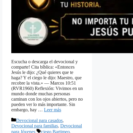
Escucha o descarga el devocional y
comparte! Cita bíblica: «Entonces
Jesús le dijo: ¿Qué quieres que te
haga? Y el ciego le dijo: Maestro, que
recobre la vista.» — Marcos 10:51
(RVR1960) Reflexión: Vivimos en un
mundo donde muchas personas
caminan con los ojos abiertos, pero no
pueden ver lo más importante. Sin
embargo, hay …
Leer más
Categorías
Devocional para casados
,
Devocional para familias
,
Devocional
Etiquetas
para Jóvenes
ciego Bartimeo
,