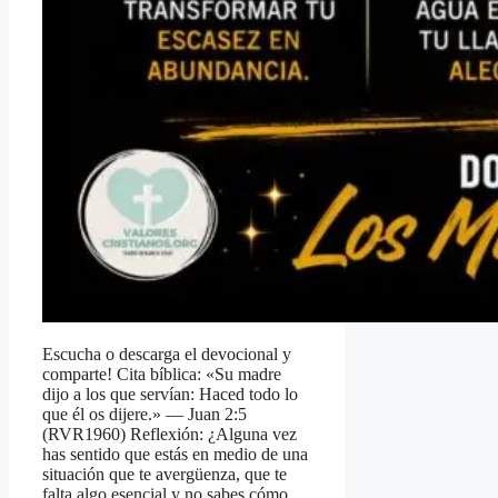
Escucha o descarga el devocional y
comparte! Cita bíblica: «Su madre
dijo a los que servían: Haced todo lo
que él os dijere.» — Juan 2:5
(RVR1960) Reflexión: ¿Alguna vez
has sentido que estás en medio de una
situación que te avergüenza, que te
falta algo esencial y no sabes cómo