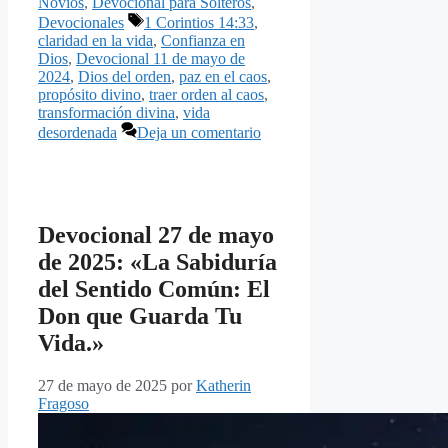
Novios
,
Devocional para Solteros
,
Etiquetas
Devocionales
1 Corintios 14:33
,
claridad en la vida
,
Confianza en
Dios
,
Devocional 11 de mayo de
2024
,
Dios del orden
,
paz en el caos
,
propósito divino
,
traer orden al caos
,
transformación divina
,
vida
desordenada
Deja un comentario
Devocional 27 de mayo
de 2025: «La Sabiduría
del Sentido Común: El
Don que Guarda Tu
Vida.»
27 de mayo de 2025
por
Katherin
Fragoso