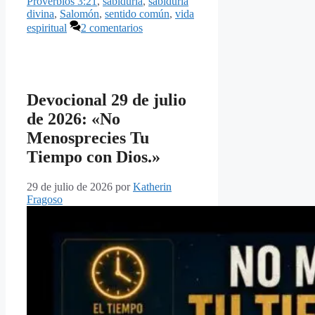
Proverbios 3:21
,
sabiduría
,
sabiduría
divina
,
Salomón
,
sentido común
,
vida
espiritual
2 comentarios
Devocional 29 de julio
de 2026: «No
Menosprecies Tu
Tiempo con Dios.»
29 de julio de 2026
por
Katherin
Fragoso