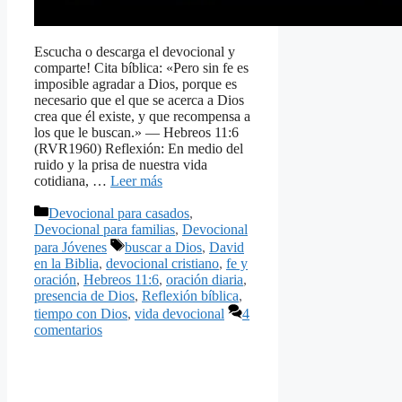
Escucha o descarga el devocional y
comparte! Cita bíblica: «Pero sin fe es
imposible agradar a Dios, porque es
necesario que el que se acerca a Dios
crea que él existe, y que recompensa a
los que le buscan.» — Hebreos 11:6
(RVR1960) Reflexión: En medio del
ruido y la prisa de nuestra vida
cotidiana, …
Leer más
Categorías
Devocional para casados
,
Devocional para familias
,
Devocional
Etiquetas
para Jóvenes
buscar a Dios
,
David
en la Biblia
,
devocional cristiano
,
fe y
oración
,
Hebreos 11:6
,
oración diaria
,
presencia de Dios
,
Reflexión bíblica
,
tiempo con Dios
,
vida devocional
4
comentarios