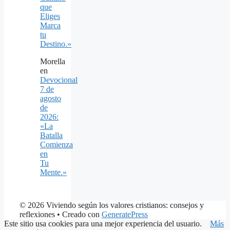
que
Eliges
Marca
tu
Destino.»
Morella
en
Devocional
7 de
agosto
de
2026:
«La
Batalla
Comienza
en
Tu
Mente.»
© 2026 Viviendo según los valores cristianos: consejos y
reflexiones
• Creado con
GeneratePress
Este sitio usa cookies para una mejor experiencia del usuario.
Más