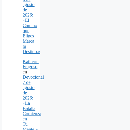
agosto
de
2026:
«El
Camino
que
Eliges
Marca
tu
Destino.»
Katherin
Fragoso
en
Devocional
7 de
agosto
de
2026:
«La
Batalla
Comienza
en
Tu
Mente.»