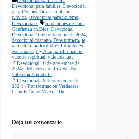
Devocional para casados
,
Devocional para familias
,
Devocional
para Jóvenes
,
Devocional para
Novios
,
Devocional para Solteros
,
Etiquetas
Devocionales
bendiciones de Dios
,
Confianza en Dios
,
Devocional
,
Devocional 16 de noviembre de 2024
,
devocional cristiano
,
Dios primero
,
fe
verdadera
,
poder divino
,
Prioridades
espirituales
,
rey Asa
,
transformación
,
victoria espiritual
,
vida cristiana
Devocional 16 de noviembre de
2024: «Milagros que Revelan Su
Soberana Voluntad»
Devocional 18 de noviembre de
2024: «Transformación Verdadera:
Cuando Cristo Vive en Ti»
Deja un comentario
Comentario