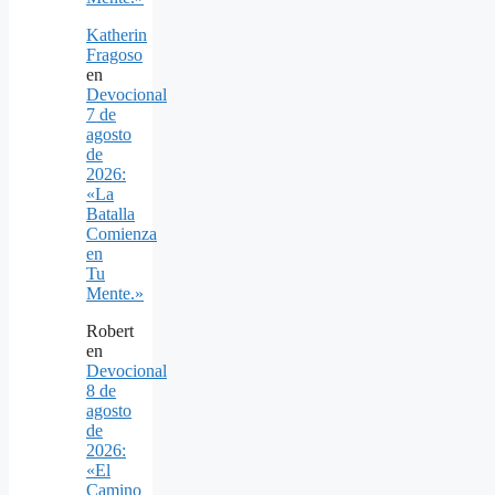
Katherin
Fragoso
en
Devocional
7 de
agosto
de
2026:
«La
Batalla
Comienza
en
Tu
Mente.»
Robert
en
Devocional
8 de
agosto
de
2026:
«El
Camino