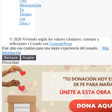
«No
Menosprecies
Tu
Tiempo
con
Dios.»
© 2026 Viviendo según los valores cristianos: consejos y
reflexiones
• Creado con
GeneratePress
Este sitio usa cookies para una mejor experiencia del usuario.
Más
información
Rechazar
Aceptar
Privacidad