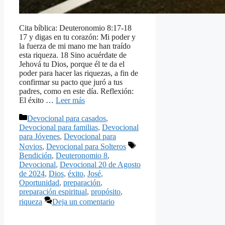
Cita bíblica: Deuteronomio 8:17-18
17 y digas en tu corazón: Mi poder y
la fuerza de mi mano me han traído
esta riqueza. 18 Sino acuérdate de
Jehová tu Dios, porque él te da el
poder para hacer las riquezas, a fin de
confirmar su pacto que juró a tus
padres, como en este día. Reflexión:
El éxito …
Leer más
Categorías
Devocional para casados
,
Devocional para familias
,
Devocional
para Jóvenes
,
Devocional para
Etiquetas
Novios
,
Devocional para Solteros
Bendición
,
Deuteronomio 8
,
Devocional
,
Devocional 20 de Agosto
de 2024
,
Dios
,
éxito
,
José
,
Oportunidad
,
preparación
,
preparación espiritual
,
propósito
,
riqueza
Deja un comentario