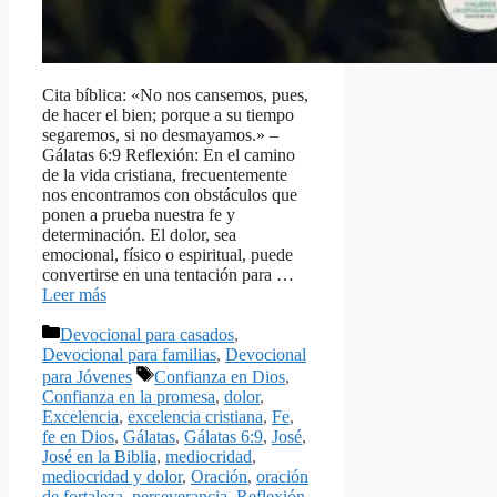
Cita bíblica: «No nos cansemos, pues,
de hacer el bien; porque a su tiempo
segaremos, si no desmayamos.» –
Gálatas 6:9 Reflexión: En el camino
de la vida cristiana, frecuentemente
nos encontramos con obstáculos que
ponen a prueba nuestra fe y
determinación. El dolor, sea
emocional, físico o espiritual, puede
convertirse en una tentación para …
Leer más
Categorías
Devocional para casados
,
Devocional para familias
,
Devocional
Etiquetas
para Jóvenes
Confianza en Dios
,
Confianza en la promesa
,
dolor
,
Excelencia
,
excelencia cristiana
,
Fe
,
fe en Dios
,
Gálatas
,
Gálatas 6:9
,
José
,
José en la Biblia
,
mediocridad
,
mediocridad y dolor
,
Oración
,
oración
de fortaleza
,
perseverancia
,
Reflexión