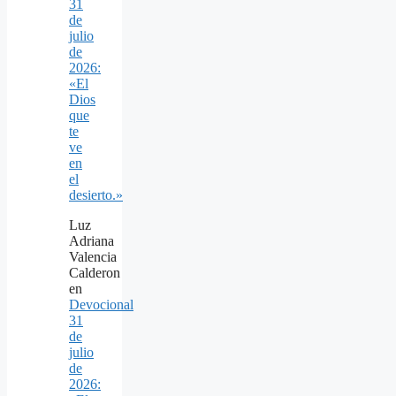
31
de
julio
de
2026:
«El
Dios
que
te
ve
en
el
desierto.»
Luz
Adriana
Valencia
Calderon
en
Devocional
31
de
julio
de
2026: