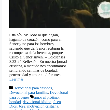
Cita bíblica: Todo lo que hagan,
háganlo de corazón, como para el
Señor y no para los hombres,
sabiendo que del Señor recibirán la
recompensa de la herencia, porque a
Cristo el Señor sirven. – Colosenses
3:23-24 Reflexión: En nuestra jornada
cristiana, a menudo nos encontramos
sembrando semillas de bondad,
generosidad y amor en diferentes …
Leer más
Categorías
Devocional para casados
,
Devocional para familias
,
Devocional
Etiquetas
para Jóvenes
amor al prójimo
,
bondad
,
devocional bíblico
,
fe en
Dios
,
José
,
motivación cristiana
,