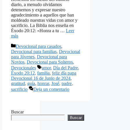
diario, a menudo olvidamos
detenernos y expresar nuestro
agradecimiento a aquellos que han
moldeado nuestras vidas con amor y
sacrificio. La Biblia nos enseña en
Éxodo 20:12: «Honra a tu …
Leer
más
Categorías
Devocional para casados
,
Devocional para familias
,
Devocional
para Jóvenes
,
Devocional para
Novios
,
Devocional para Solteros
,
Etiquetas
Devocionales
amor
,
Día del Padre
,
Éxodo 20:12
,
familia
,
feliz día papa
Devocional 16 de Junio de 2024
,
gratitud
,
guía
,
honrar
,
José
,
padre
,
sacrificio
Deja un comentario
Buscar
Buscar