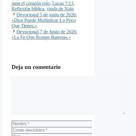
sana el corazón roto
,
Lucas 7:13
,
Reflexión bíblica
,
viuda de Naín
Devocional 5 de junio de 2026:
«Dios Puede Multiplicar Lo Poco
Que Tienes.»
Devocional 7 de Junio de 2026:
«La Fe Que Rompe Barreras.»
Deja un comentario
Comentario
Nombre
Correo
electrónico
Web