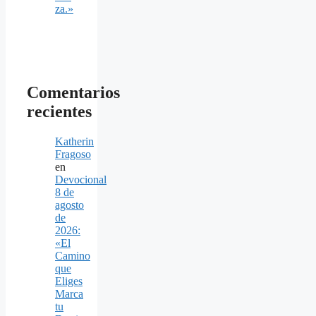
za.»
Comentarios
recientes
Katherin
Fragoso
en
Devocional
8 de
agosto
de
2026:
«El
Camino
que
Eliges
Marca
tu