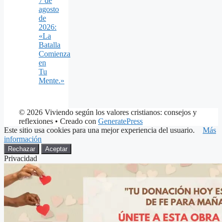
7 de
agosto
de
2026:
«La
Batalla
Comienza
en
Tu
Mente.»
© 2026 Viviendo según los valores cristianos: consejos y
reflexiones
• Creado con
GeneratePress
Este sitio usa cookies para una mejor experiencia del usuario.
Más
información
Rechazar
Aceptar
Privacidad