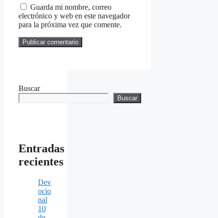
Guarda mi nombre, correo
electrónico y web en este navegador
para la próxima vez que comente.
Buscar
Buscar
Entradas
recientes
Dev
ocio
nal
10
de