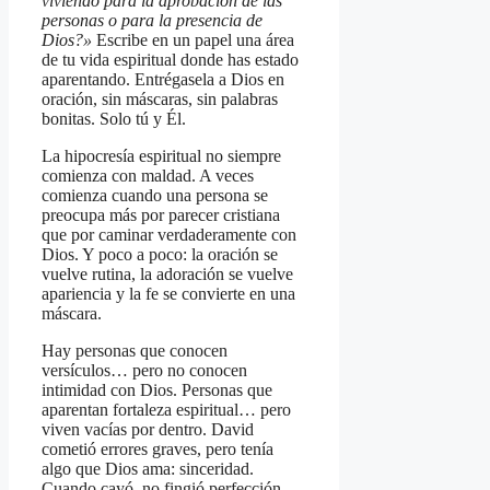
viviendo para la aprobación de las
personas o para la presencia de
Dios?»
Escribe en un papel una área
de tu vida espiritual donde has estado
aparentando. Entrégasela a Dios en
oración, sin máscaras, sin palabras
bonitas. Solo tú y Él.
La hipocresía espiritual no siempre
comienza con maldad. A veces
comienza cuando una persona se
preocupa más por parecer cristiana
que por caminar verdaderamente con
Dios. Y poco a poco: la oración se
vuelve rutina, la adoración se vuelve
apariencia y la fe se convierte en una
máscara.
Hay personas que conocen
versículos… pero no conocen
intimidad con Dios. Personas que
aparentan fortaleza espiritual… pero
viven vacías por dentro. David
cometió errores graves, pero tenía
algo que Dios ama: sinceridad.
Cuando cayó, no fingió perfección.