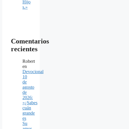
Hijo
s.»
Comentarios
recientes
Robert
en
Devocional
10
de
agosto
de
2026:
«¿Sabes
cuán
grande
es
Su
amor