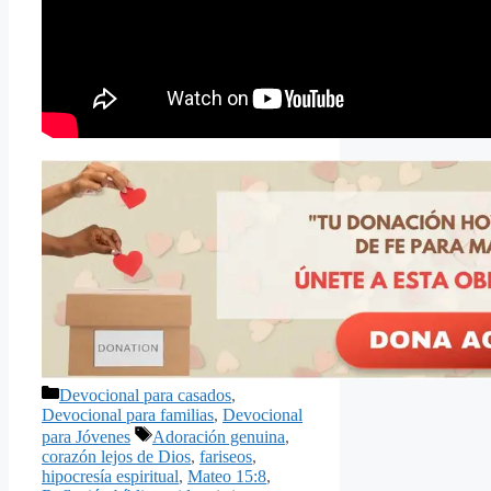
Categorías
Devocional para casados
,
Devocional para familias
,
Devocional
Etiquetas
para Jóvenes
Adoración genuina
,
corazón lejos de Dios
,
fariseos
,
hipocresía espiritual
,
Mateo 15:8
,