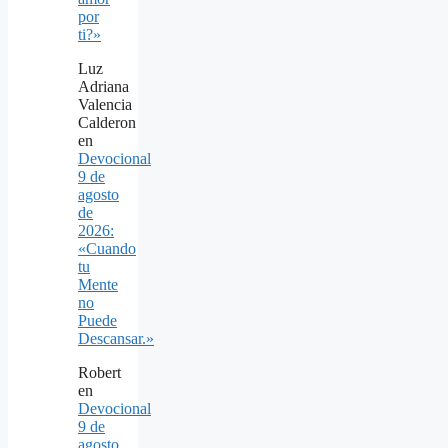
por
ti?»
Luz
Adriana
Valencia
Calderon
en
Devocional
9 de
agosto
de
2026:
«Cuando
tu
Mente
no
Puede
Descansar.»
Robert
en
Devocional
9 de
agosto