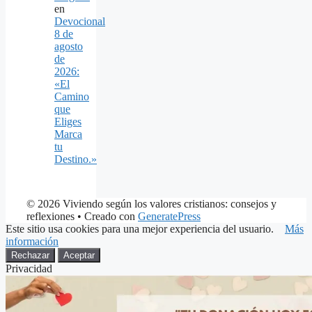
en
Devocional
8 de
agosto
de
2026:
«El
Camino
que
Eliges
Marca
tu
Destino.»
© 2026 Viviendo según los valores cristianos: consejos y
reflexiones
• Creado con
GeneratePress
Este sitio usa cookies para una mejor experiencia del usuario.
Más
información
Rechazar
Aceptar
Privacidad