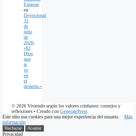
Fragoso
en
Devocional
31
de
julio
de
2026:
«El
Dios
que
te
ve
en
el
desierto.»
© 2026 Viviendo según los valores cristianos: consejos y
reflexiones
• Creado con
GeneratePress
Este sitio usa cookies para una mejor experiencia del usuario.
Más
información
Rechazar
Aceptar
Privacidad