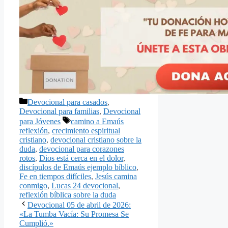
Categorías
Devocional para casados
,
Devocional para familias
,
Devocional
Etiquetas
para Jóvenes
camino a Emaús
reflexión
,
crecimiento espiritual
cristiano
,
devocional cristiano sobre la
duda
,
devocional para corazones
rotos
,
Dios está cerca en el dolor
,
discípulos de Emaús ejemplo bíblico
,
Fe en tiempos difíciles
,
Jesús camina
conmigo
,
Lucas 24 devocional
,
reflexión bíblica sobre la duda
Devocional 05 de abril de 2026:
«La Tumba Vacía: Su Promesa Se
Cumplió.»