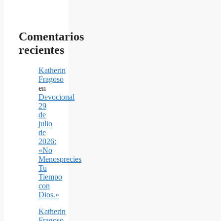
Comentarios
recientes
Katherin
Fragoso
en
Devocional
29
de
julio
de
2026:
«No
Menosprecies
Tu
Tiempo
con
Dios.»
Katherin
Fragoso