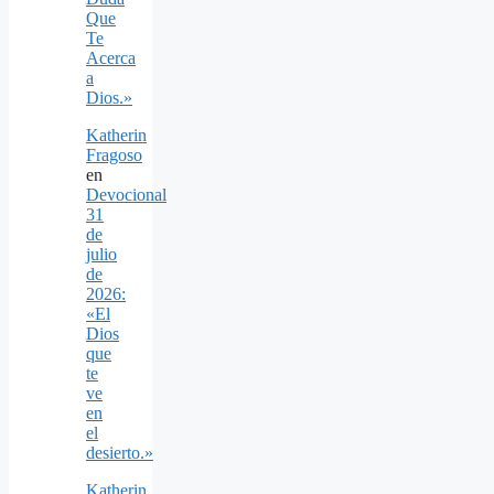
Que
Te
Acerca
a
Dios.»
Katherin
Fragoso
en
Devocional
31
de
julio
de
2026:
«El
Dios
que
te
ve
en
el
desierto.»
Katherin