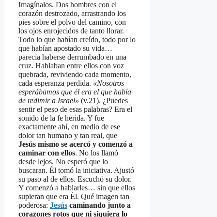
Imagínalos. Dos hombres con el
corazón destrozado, arrastrando los
pies sobre el polvo del camino, con
los ojos enrojecidos de tanto llorar.
Todo lo que habían creído, todo por lo
que habían apostado su vida…
parecía haberse derrumbado en una
cruz. Hablaban entre ellos con voz
quebrada, reviviendo cada momento,
cada esperanza perdida.
«Nosotros
esperábamos que él era el que había
de redimir a Israel»
(v.21). ¿Puedes
sentir el peso de esas palabras? Era el
sonido de la fe herida. Y fue
exactamente ahí, en medio de ese
dolor tan humano y tan real, que
Jesús mismo se acercó y comenzó a
caminar con ellos
. No los llamó
desde lejos. No esperó que lo
buscaran. Él tomó la iniciativa. Ajustó
su paso al de ellos. Escuchó su dolor.
Y comenzó a hablarles… sin que ellos
supieran que era Él. Qué imagen tan
poderosa:
Jesús
caminando junto a
corazones rotos que ni siquiera lo