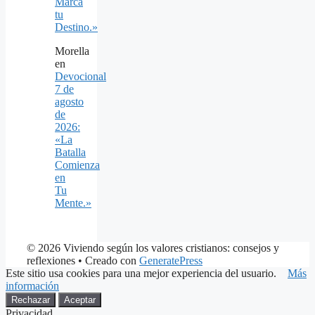
Marca
tu
Destino.»
Morella
en
Devocional
7 de
agosto
de
2026:
«La
Batalla
Comienza
en
Tu
Mente.»
© 2026 Viviendo según los valores cristianos: consejos y
reflexiones
• Creado con
GeneratePress
Este sitio usa cookies para una mejor experiencia del usuario.
Más
información
Rechazar
Aceptar
Privacidad