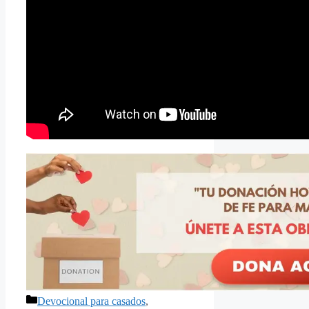
Categorías
Devocional para casados
,