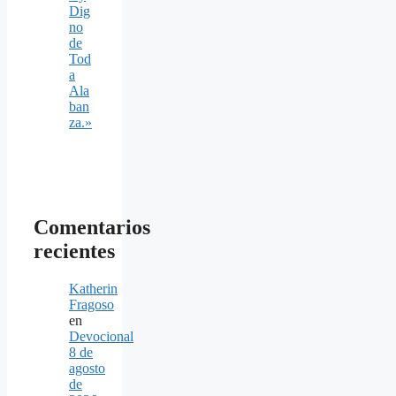
Dig
no
de
Tod
a
Ala
ban
za.»
Comentarios
recientes
Katherin
Fragoso
en
Devocional
8 de
agosto
de