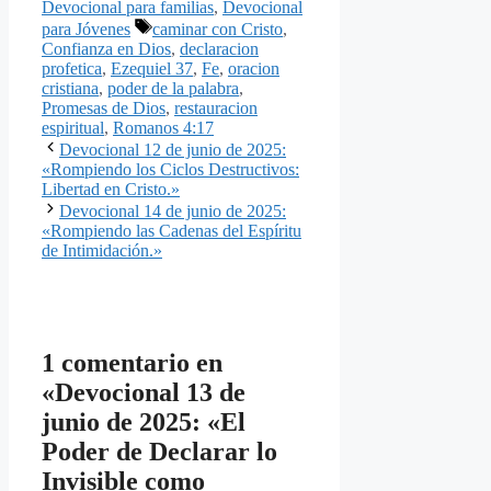
Devocional para familias
,
Devocional
Etiquetas
para Jóvenes
caminar con Cristo
,
Confianza en Dios
,
declaracion
profetica
,
Ezequiel 37
,
Fe
,
oracion
cristiana
,
poder de la palabra
,
Promesas de Dios
,
restauracion
espiritual
,
Romanos 4:17
Devocional 12 de junio de 2025:
«Rompiendo los Ciclos Destructivos:
Libertad en Cristo.»
Devocional 14 de junio de 2025:
«Rompiendo las Cadenas del Espíritu
de Intimidación.»
1 comentario en
«Devocional 13 de
junio de 2025: «El
Poder de Declarar lo
Invisible como