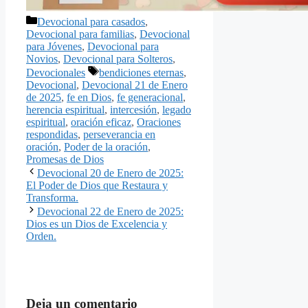
Categorías
Devocional para casados
,
Devocional para familias
,
Devocional
para Jóvenes
,
Devocional para
Novios
,
Devocional para Solteros
,
Etiquetas
Devocionales
bendiciones eternas
,
Devocional
,
Devocional 21 de Enero
de 2025
,
fe en Dios
,
fe generacional
,
herencia espiritual
,
intercesión
,
legado
espiritual
,
oración eficaz
,
Oraciones
respondidas
,
perseverancia en
oración
,
Poder de la oración
,
Promesas de Dios
Devocional 20 de Enero de 2025:
El Poder de Dios que Restaura y
Transforma.
Devocional 22 de Enero de 2025:
Dios es un Dios de Excelencia y
Orden.
Deja un comentario