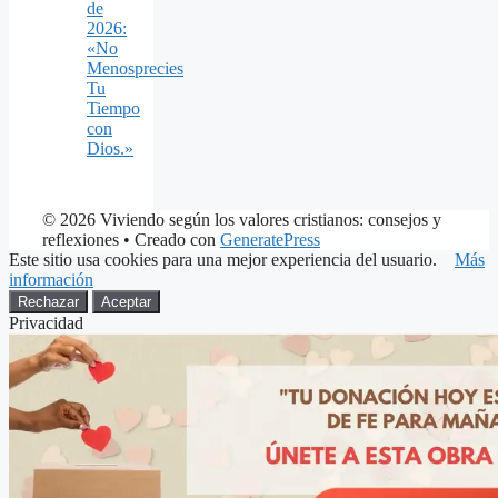
de
2026:
«No
Menosprecies
Tu
Tiempo
con
Dios.»
© 2026 Viviendo según los valores cristianos: consejos y
reflexiones
• Creado con
GeneratePress
Este sitio usa cookies para una mejor experiencia del usuario.
Más
información
Rechazar
Aceptar
Privacidad