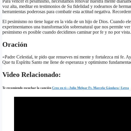
Para vencer el pesimismo, necesitamos renovar nuestra mente diaria
voz alta, meditar en testimonios de Su fidelidad y rodearnos de herma
herramientas poderosas para combatir esta actitud negativa. Recorde
El pesimismo no tiene lugar en la vida de un hijo de Dios. Cuando el
experimentamos una transformación sobrenatural que nos permite ver la
pesimismo es posible cuando decidimos caminar por fe y no por vista.
Oración
«Padre Celestial, te pido que renueves mi mente y fortalezca mi fe. Ay
Que tu Espíritu Santo me llene de esperanza y optimismo fundamenta
Video Relacionado:
Te recomiendo escuchar la canción
Creo en ti—Julio Melgar Ft. Marcela Gándara | Letra