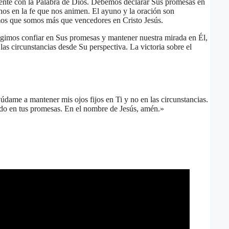
mente con la Palabra de Dios. Debemos declarar Sus promesas en
nos en la fe que nos animen. El ayuno y la oración son
mos que somos más que vencedores en Cristo Jesús.
egimos confiar en Sus promesas y mantener nuestra mirada en Él,
s circunstancias desde Su perspectiva. La victoria sobre el
údame a mantener mis ojos fijos en Ti y no en las circunstancias.
do en tus promesas. En el nombre de Jesús, amén.»