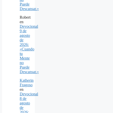
Puede
Descansar.»
Robert
en
Devocional
9 de
agosto
de
2026:
«Cuando
tu
Mente
no
Puede
Descansar.»
Katherin
Fragoso
en
Devocional
8 de
agosto
de
2026: