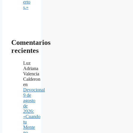
erto
s.»
Comentarios
recientes
Luz
Adriana
Valencia
Calderon
en
Devocional
9 de
agosto
de
2026:
«Cuando
tu
Mente
no