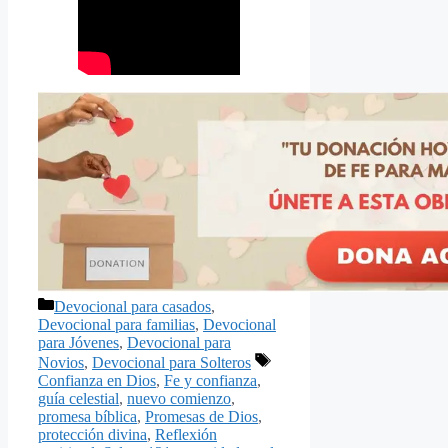
Categorías
Devocional para casados
,
Devocional para familias
,
Devocional
para Jóvenes
,
Devocional para
Etiquetas
Novios
,
Devocional para Solteros
Confianza en Dios
,
Fe y confianza
,
guía celestial
,
nuevo comienzo
,
promesa bíblica
,
Promesas de Dios
,
protección divina
,
Reflexión