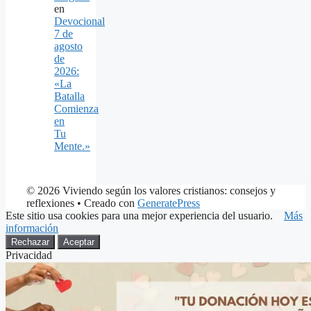
en
Devocional
7 de
agosto
de
2026:
«La
Batalla
Comienza
en
Tu
Mente.»
© 2026 Viviendo según los valores cristianos: consejos y
reflexiones
• Creado con
GeneratePress
Este sitio usa cookies para una mejor experiencia del usuario.
Más
información
Rechazar
Aceptar
Privacidad