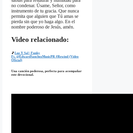
sabias para restaurar y humildad para
no condenar. Úsame, Señor, como
instrumento de tu gracia. Que nunca
permita que alguien que Tú amas se
pierda sin que yo haga algo. En el
nombre poderoso de Jesús, amén.
Video relacionado:
🎵
Luz Y Sal | Funky
Ft.
‪@EdwardSanchezMusicPR‬
#Rewind
(Video
Oficial)
Una canción poderosa, perfecta para acompañar
este devocional.