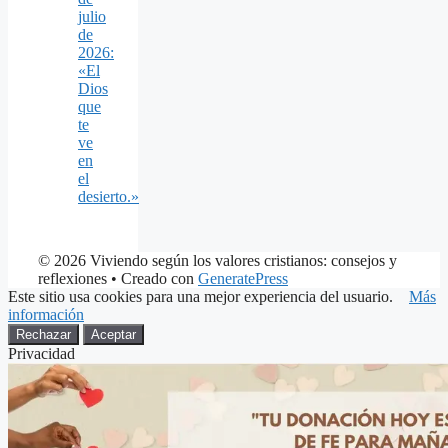
julio
de
2026:
«El
Dios
que
te
ve
en
el
desierto.»
© 2026 Viviendo según los valores cristianos: consejos y
reflexiones
• Creado con
GeneratePress
Este sitio usa cookies para una mejor experiencia del usuario.
Más
información
Rechazar
Aceptar
Privacidad