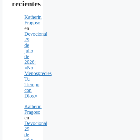
recientes
Katherin
Fragoso
en
Devocional
29
de
julio
de
2026:
«No
Menosprecies
Tu
Tiempo
con
Dios.»
Katherin
Fragoso
en
Devocional
29
de