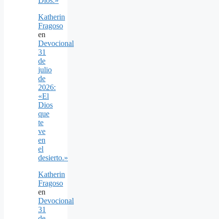
Dios.»
Katherin
Fragoso
en
Devocional
31
de
julio
de
2026:
«El
Dios
que
te
ve
en
el
desierto.»
Katherin
Fragoso
en
Devocional
31
de