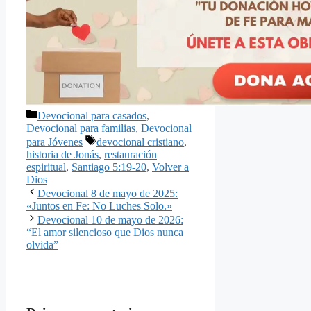
Categorías
Devocional para casados
,
Devocional para familias
,
Devocional
Etiquetas
para Jóvenes
devocional cristiano
,
historia de Jonás
,
restauración
espiritual
,
Santiago 5:19-20
,
Volver a
Dios
Devocional 8 de mayo de 2025:
«Juntos en Fe: No Luches Solo.»
Devocional 10 de mayo de 2026:
“El amor silencioso que Dios nunca
olvida”