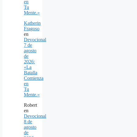
en
Tu
Mente.»
Katherin
Fragoso
en
Devocional
7 de
agosto
de
2026:
«La
Batalla
Comienza
en
Tu
Mente.»
Robert
en
Devocional
8 de
agosto
de