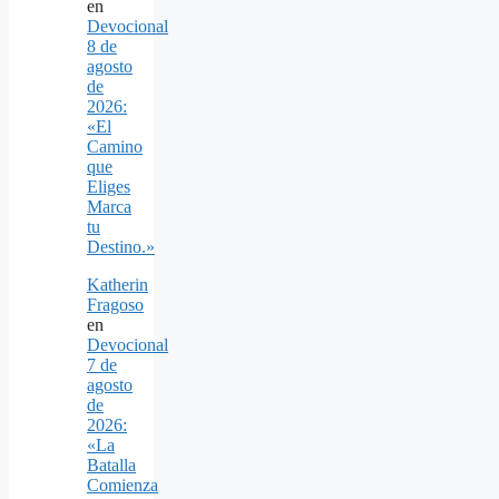
en
Devocional
8 de
agosto
de
2026:
«El
Camino
que
Eliges
Marca
tu
Destino.»
Katherin
Fragoso
en
Devocional
7 de
agosto
de
2026:
«La
Batalla
Comienza