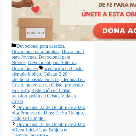
Categorías
Devocional para casados
,
Devocional para familias
,
Devocional
para Jóvenes
,
Devocional para
Novios
,
Devocional para Solteros
,
Etiquetas
Devocionales
aceptación en Cristo
,
ejemplo bíblico
,
Gálatas 2:20
,
identidad basada en la fe
,
Identidad en
Cristo
,
nuevo ser en Cristo
,
propósito
en Cristo
,
Redención en Cristo
,
transformación en Cristo
,
Vida en
Cristo
Devocional 22 de Octubre de 2023:
«La Promesa de Dios: En Su Tiempo,
Todo se Cumple»
Devocional 25 de Octubre de 2023:
«Buen Juicio: Una Brújula en
Tiempos Inciertos»