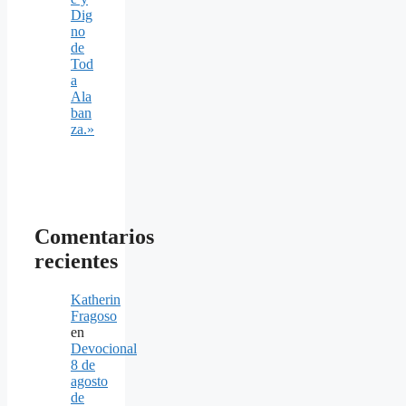
Dig
no
de
Tod
a
Ala
ban
za.»
Comentarios
recientes
Katherin
Fragoso
en
Devocional
8 de
agosto
de