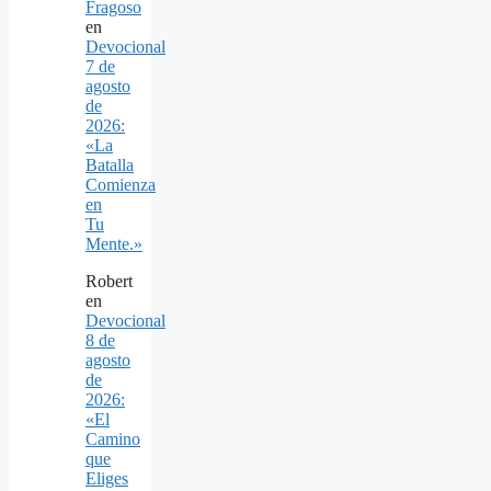
Fragoso
en
Devocional
7 de
agosto
de
2026:
«La
Batalla
Comienza
en
Tu
Mente.»
Robert
en
Devocional
8 de
agosto
de
2026:
«El
Camino
que
Eliges