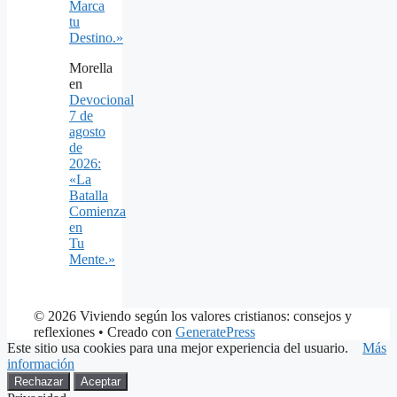
Marca
tu
Destino.»
Morella
en
Devocional
7 de
agosto
de
2026:
«La
Batalla
Comienza
en
Tu
Mente.»
© 2026 Viviendo según los valores cristianos: consejos y
reflexiones
• Creado con
GeneratePress
Este sitio usa cookies para una mejor experiencia del usuario.
Más
información
Rechazar
Aceptar