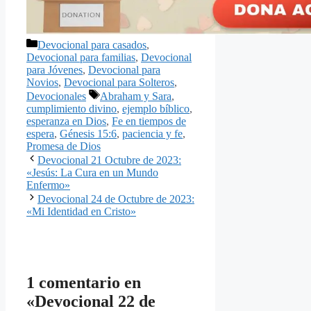
Categorías
Devocional para casados
,
Devocional para familias
,
Devocional
para Jóvenes
,
Devocional para
Novios
,
Devocional para Solteros
,
Etiquetas
Devocionales
Abraham y Sara
,
cumplimiento divino
,
ejemplo bíblico
,
esperanza en Dios
,
Fe en tiempos de
espera
,
Génesis 15:6
,
paciencia y fe
,
Promesa de Dios
Devocional 21 Octubre de 2023:
«Jesús: La Cura en un Mundo
Enfermo»
Devocional 24 de Octubre de 2023:
«Mi Identidad en Cristo»
1 comentario en
«Devocional 22 de