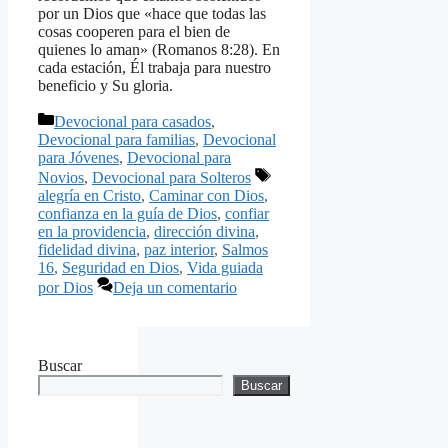
por un Dios que «hace que todas las
cosas cooperen para el bien de
quienes lo aman» (Romanos 8:28). En
cada estación, Él trabaja para nuestro
beneficio y Su gloria.
Categorías
Devocional para casados
,
Devocional para familias
,
Devocional
para Jóvenes
,
Devocional para
Etiquetas
Novios
,
Devocional para Solteros
alegría en Cristo
,
Caminar con Dios
,
confianza en la guía de Dios
,
confiar
en la providencia
,
dirección divina
,
fidelidad divina
,
paz interior
,
Salmos
16
,
Seguridad en Dios
,
Vida guiada
por Dios
Deja un comentario
Buscar
Buscar