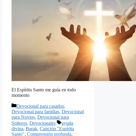
El Espíritu Santo me guía en todo
momento
Categorías
Devocional para casados
,
Devocional para familias
,
Devocional
para Novios
,
Devocional para
Etiquetas
Solteros
,
Devocionales
ayuda
divina
,
Barak
,
Canción "Espíritu
Santo"
,
Comprensión profunda
,