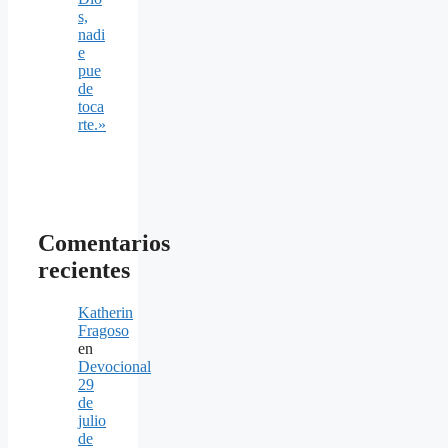
s,
nadi
e
pue
de
toca
rte.»
Comentarios
recientes
Katherin
Fragoso
en
Devocional
29
de
julio
de