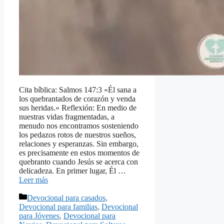
Cita bíblica: Salmos 147:3 «Él sana a
los quebrantados de corazón y venda
sus heridas.» Reflexión: En medio de
nuestras vidas fragmentadas, a
menudo nos encontramos sosteniendo
los pedazos rotos de nuestros sueños,
relaciones y esperanzas. Sin embargo,
es precisamente en estos momentos de
quebranto cuando Jesús se acerca con
delicadeza. En primer lugar, Él …
Leer más
Categorías
Devocional para casados
,
Devocional para familias
,
Devocional
para Jóvenes
,
Devocional para