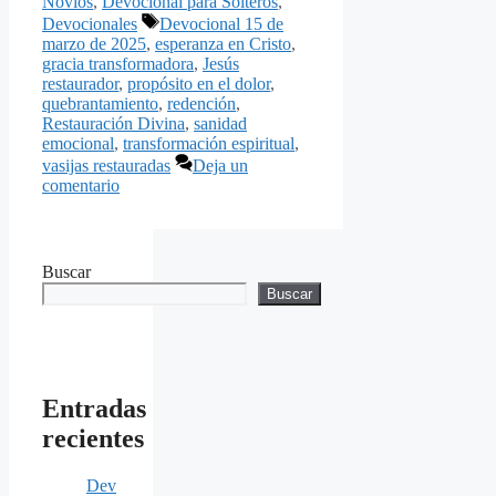
Novios
,
Devocional para Solteros
,
Etiquetas
Devocionales
Devocional 15 de
marzo de 2025
,
esperanza en Cristo
,
gracia transformadora
,
Jesús
restaurador
,
propósito en el dolor
,
quebrantamiento
,
redención
,
Restauración Divina
,
sanidad
emocional
,
transformación espiritual
,
vasijas restauradas
Deja un
comentario
Buscar
Buscar
Entradas
recientes
Dev