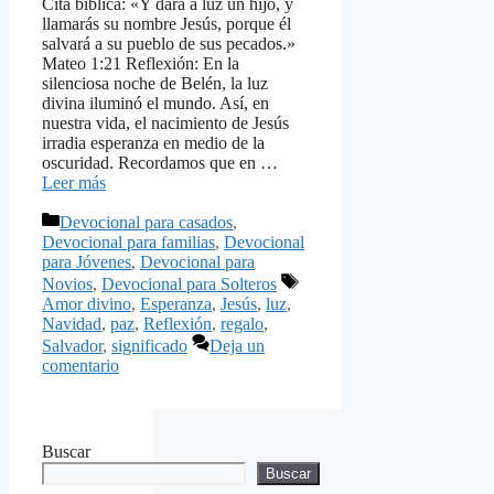
Cita bíblica: «Y dará a luz un hijo, y
llamarás su nombre Jesús, porque él
salvará a su pueblo de sus pecados.»
Mateo 1:21 Reflexión: En la
silenciosa noche de Belén, la luz
divina iluminó el mundo. Así, en
nuestra vida, el nacimiento de Jesús
irradia esperanza en medio de la
oscuridad. Recordamos que en …
Leer más
Categorías
Devocional para casados
,
Devocional para familias
,
Devocional
para Jóvenes
,
Devocional para
Etiquetas
Novios
,
Devocional para Solteros
Amor divino
,
Esperanza
,
Jesús
,
luz
,
Navidad
,
paz
,
Reflexión
,
regalo
,
Salvador
,
significado
Deja un
comentario
Buscar
Buscar