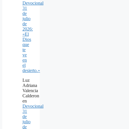
Devocional
31
de
julio
de
2026:
«El
Dios
que
te
ve
en
el
desierto.»
Luz
Adriana
Valencia
Calderon
en
Devocional
31
de
julio
de