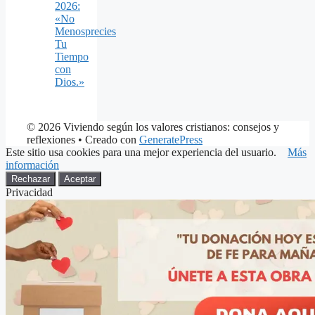
2026:
«No
Menosprecies
Tu
Tiempo
con
Dios.»
© 2026 Viviendo según los valores cristianos: consejos y
reflexiones
• Creado con
GeneratePress
Este sitio usa cookies para una mejor experiencia del usuario.
Más
información
Rechazar
Aceptar
Privacidad