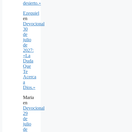
desierto.»
Ezequiel
en
Devocional
30
de
julio
de
2027:
«La
Duda
Que
Te
Acerca
a
Dios.»
Maria
en
Devocional
29
de
julio
de