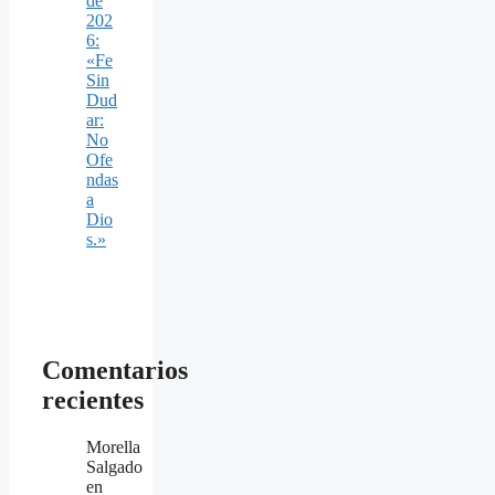
de
202
6:
«Fe
Sin
Dud
ar:
No
Ofe
ndas
a
Dio
s.»
Comentarios
recientes
Morella
Salgado
en