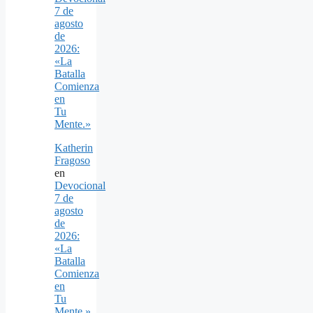
7 de
agosto
de
2026:
«La
Batalla
Comienza
en
Tu
Mente.»
Katherin
Fragoso
en
Devocional
7 de
agosto
de
2026:
«La
Batalla
Comienza
en
Tu
Mente.»