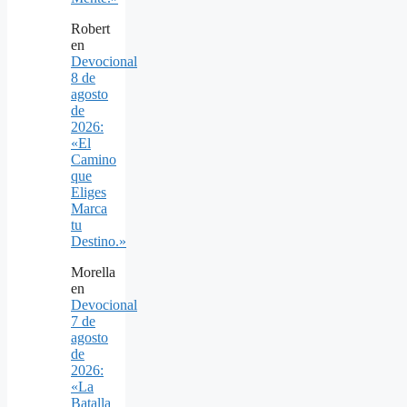
Robert
en
Devocional
8 de
agosto
de
2026:
«El
Camino
que
Eliges
Marca
tu
Destino.»
Morella
en
Devocional
7 de
agosto
de
2026:
«La
Batalla