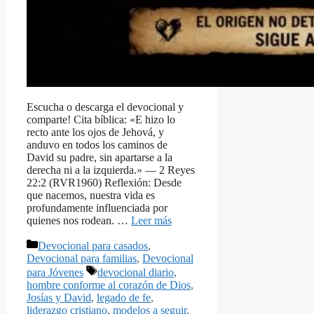
Escucha o descarga el devocional y
comparte! Cita bíblica: «E hizo lo
recto ante los ojos de Jehová, y
anduvo en todos los caminos de
David su padre, sin apartarse a la
derecha ni a la izquierda.» — 2 Reyes
22:2 (RVR1960) Reflexión: Desde
que nacemos, nuestra vida es
profundamente influenciada por
quienes nos rodean. …
Leer más
Categorías
Devocional para casados
,
Devocional para familias
,
Devocional
Etiquetas
para Jóvenes
devocional diario
,
hombre conforme al corazón de Dios
,
Josías y David
,
legado de fe
,
liderazgo cristiano
,
modelos a seguir
,