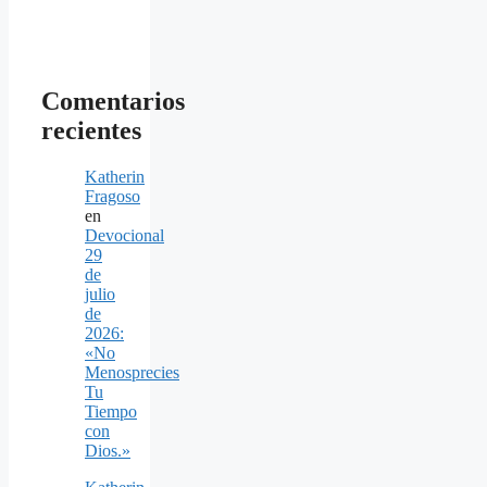
Comentarios
recientes
Katherin
Fragoso
en
Devocional
29
de
julio
de
2026:
«No
Menosprecies
Tu
Tiempo
con
Dios.»