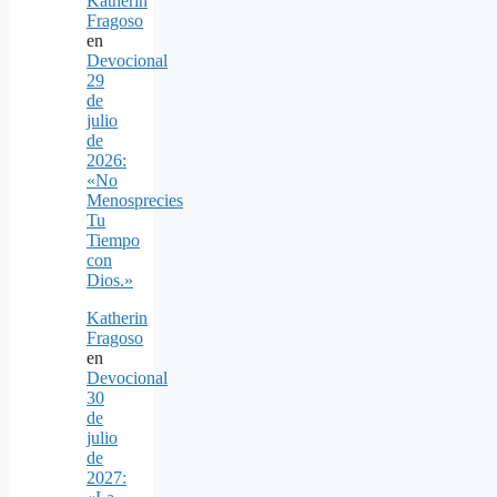
Katherin
Fragoso
en
Devocional
29
de
julio
de
2026:
«No
Menosprecies
Tu
Tiempo
con
Dios.»
Katherin
Fragoso
en
Devocional
30
de
julio
de
2027: