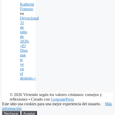
Katherin
Fragoso
en
Devocional
31
de
julio
de
2026:
«El
Dios
que
te
ve
en
el
desierto.»
© 2026 Viviendo según los valores cristianos: consejos y
reflexiones
• Creado con
GeneratePress
Este sitio usa cookies para una mejor experiencia del usuario.
Más
información
Rechazar
Aceptar