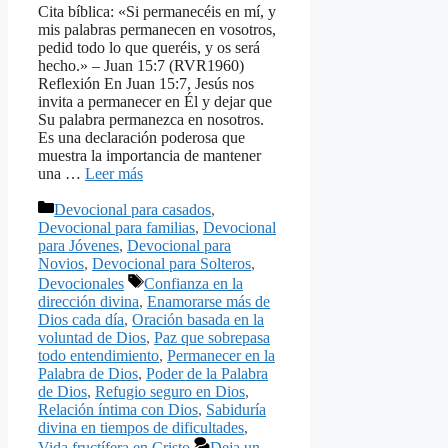
Cita bíblica: «Si permanecéis en mí, y
mis palabras permanecen en vosotros,
pedid todo lo que queréis, y os será
hecho.» – Juan 15:7 (RVR1960)
Reflexión En Juan 15:7, Jesús nos
invita a permanecer en Él y dejar que
Su palabra permanezca en nosotros.
Es una declaración poderosa que
muestra la importancia de mantener
una …
Leer más
Categorías
Devocional para casados
,
Devocional para familias
,
Devocional
para Jóvenes
,
Devocional para
Novios
,
Devocional para Solteros
,
Etiquetas
Devocionales
Confianza en la
dirección divina
,
Enamorarse más de
Dios cada día
,
Oración basada en la
voluntad de Dios
,
Paz que sobrepasa
todo entendimiento
,
Permanecer en la
Palabra de Dios
,
Poder de la Palabra
de Dios
,
Refugio seguro en Dios
,
Relación íntima con Dios
,
Sabiduría
divina en tiempos de dificultades
,
Vida fructífera en Cristo
Deja un