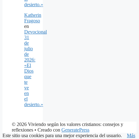
desierto.»
Katherin
Fragoso
en
Devocional
31
de
julio
de
2026:
«El
Dios
que
te
ve
en
el
desierto.»
© 2026 Viviendo según los valores cristianos: consejos y
reflexiones
• Creado con
GeneratePress
Este sitio usa cookies para una mejor experiencia del usuario.
Más