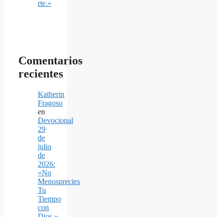
rte.»
Comentarios
recientes
Katherin
Fragoso
en
Devocional
29
de
julio
de
2026:
«No
Menosprecies
Tu
Tiempo
con
Dios.»