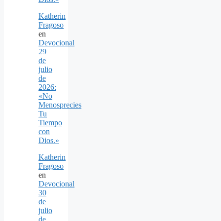
Katherin
Fragoso
en
Devocional
29
de
julio
de
2026:
«No
Menosprecies
Tu
Tiempo
con
Dios.»
Katherin
Fragoso
en
Devocional
30
de
julio
de