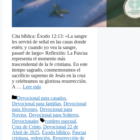
Cita bíblica: Éxodo 12:13: «La sangre
les servirá de señal en las casas donde
estén; y cuando yo vea la sangre,
pasaré de largo» Reflexión: La Pascua
representa el momento más
trascendental de la fe cristiana. En este
tiempo sagrado, conmemoramos el
sacrificio supremo de Jesús en la cruz
y celebramos su gloriosa resurrección.
A …
Leer más
Categorías
Devocional para casados
,
Devocional para familias
,
Devocional
para Jóvenes
,
Devocional para
Novios
,
Devocional para Solteros
,
Etiquetas
Devocionales
cordero pascual
,
Cruz de Cristo
,
Devocional 22 de
Abril de 2025
,
Éxodo bíblico
,
Pascua
cristiana
,
redención
,
Resurrección de