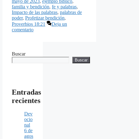
mayo de 2023
,
ejemplo bíblico
,
familia y bendición
,
fe y palabras
,
Impacto de las palabras
,
palabras de
poder
,
Profetizar bendición
,
Proverbios 18:21
Deja un
comentario
Buscar
Buscar
Entradas
recientes
Dev
ocio
nal
6 de
agos