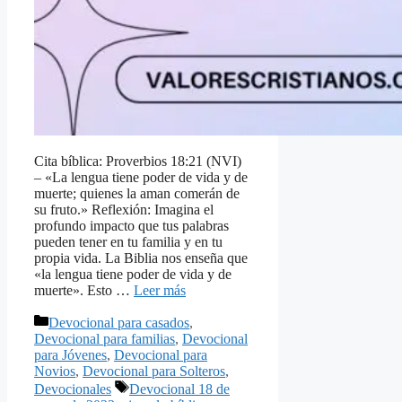
Cita bíblica: Proverbios 18:21 (NVI)
– «La lengua tiene poder de vida y de
muerte; quienes la aman comerán de
su fruto.» Reflexión: Imagina el
profundo impacto que tus palabras
pueden tener en tu familia y en tu
propia vida. La Biblia nos enseña que
«la lengua tiene poder de vida y de
muerte». Esto …
Leer más
Categorías
Devocional para casados
,
Devocional para familias
,
Devocional
para Jóvenes
,
Devocional para
Novios
,
Devocional para Solteros
,
Etiquetas
Devocionales
Devocional 18 de