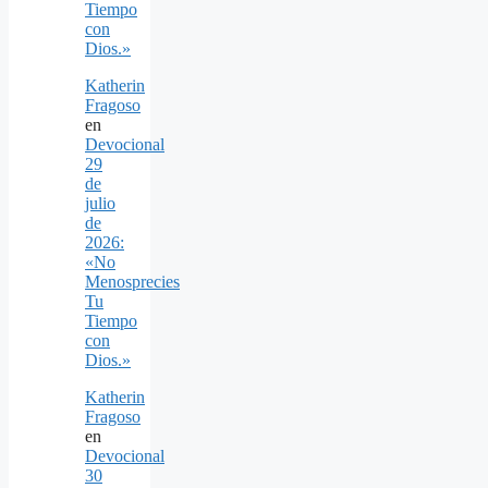
Tiempo
con
Dios.»
Katherin
Fragoso
en
Devocional
29
de
julio
de
2026:
«No
Menosprecies
Tu
Tiempo
con
Dios.»
Katherin
Fragoso
en
Devocional
30