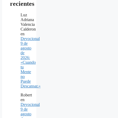
recientes
Luz
Adriana
Valencia
Calderon
en
Devocional
9 de
agosto
de
2026:
«Cuando
tu
Mente
no
Puede
Descansar.»
Robert
en
Devocional
9 de
agosto