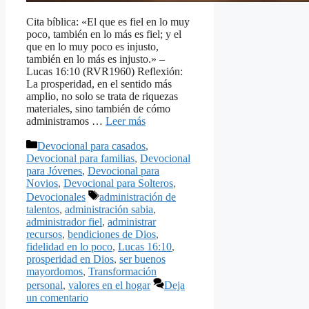
Cita bíblica: «El que es fiel en lo muy
poco, también en lo más es fiel; y el
que en lo muy poco es injusto,
también en lo más es injusto.» –
Lucas 16:10 (RVR1960) Reflexión:
La prosperidad, en el sentido más
amplio, no solo se trata de riquezas
materiales, sino también de cómo
administramos …
Leer más
Categorías
Devocional para casados
,
Devocional para familias
,
Devocional
para Jóvenes
,
Devocional para
Novios
,
Devocional para Solteros
,
Etiquetas
Devocionales
administración de
talentos
,
administración sabia
,
administrador fiel
,
administrar
recursos
,
bendiciones de Dios
,
fidelidad en lo poco
,
Lucas 16:10
,
prosperidad en Dios
,
ser buenos
mayordomos
,
Transformación
personal
,
valores en el hogar
Deja
un comentario