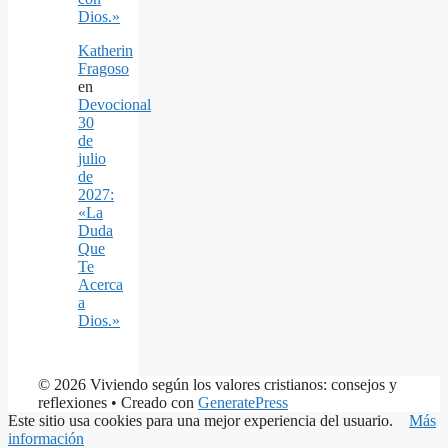
Dios.»
Katherin
Fragoso
en
Devocional
30
de
julio
de
2027:
«La
Duda
Que
Te
Acerca
a
Dios.»
© 2026 Viviendo según los valores cristianos: consejos y
reflexiones
• Creado con
GeneratePress
Este sitio usa cookies para una mejor experiencia del usuario.
Más
información