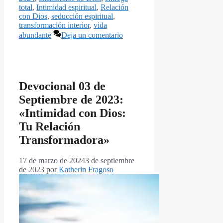
total
,
Intimidad espiritual
,
Relación
con Dios
,
seducción espiritual
,
transformación interior
,
vida
abundante
Deja un comentario
Devocional 03 de
Septiembre de 2023:
«Intimidad con Dios:
Tu Relación
Transformadora»
17 de marzo de 2024
3 de septiembre
de 2023
por
Katherin Fragoso