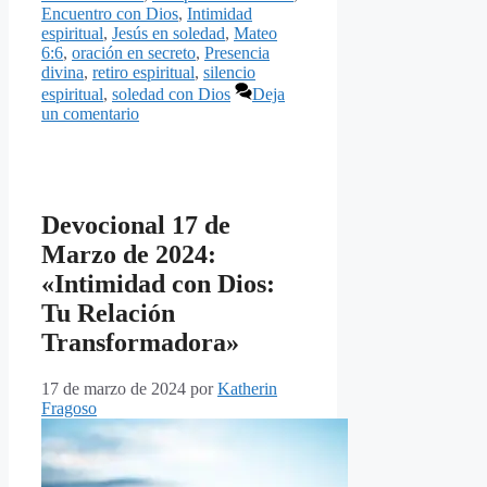
Encuentro con Dios
,
Intimidad
espiritual
,
Jesús en soledad
,
Mateo
6:6
,
oración en secreto
,
Presencia
divina
,
retiro espiritual
,
silencio
espiritual
,
soledad con Dios
Deja
un comentario
Devocional 17 de
Marzo de 2024:
«Intimidad con Dios:
Tu Relación
Transformadora»
17 de marzo de 2024
por
Katherin
Fragoso