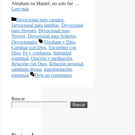
Abraham en Mamré, no solo fue …
Leer más
Categorías
Devocional para casados
,
Devocional para familias
,
Devocional
para Jóvenes
,
Devocional para
Novios
,
Devocional para Solteros
,
Etiquetas
Devocionales
Abraham y Dios
,
Caminar con Dios
,
Encuentro con
Dios
,
Fe y confianza
,
Intimidad
espiritual
,
Oración y meditación
,
Relación con Dios
,
Relación personal
,
sabiduría divina
,
transformación
espiritual
Deja un comentario
Buscar
Buscar