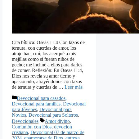
Cita bíblica: Oseas 11:4 Con lazos de
ternura, con cuerdas de amor, los
atraje hacia mí; los acerqué a mis
mejillas como si fueran niños de
pecho; me incliné a ellos para darles
de comer. Reflexión: En Oseas 11:4,
Dios nos revela su amor tierno y
apasionado, atrayéndonos con lazos
de ternura y cuerdas de …
Leer más
Categorías
Devocional para casados
,
Devocional para familias
,
Devocional
para Jóvenes
,
Devocional para
Novios
,
Devocional para Solteros
,
Etiquetas
Devocionales
Amor divino
,
Comunión con Dios
,
devoción
cristiana
,
Devocional 07 de marzo de
2024
,
enamorarse de Dios
,
entrega