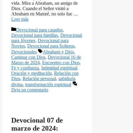
vida. Mira a Abraham, un amigo de
Dios. Cuando el Señor visitó a
Abraham en Mamré, no solo fue …
Leer más
Categorías
Devocional para casados
,
Devocional para familias
,
Devocional
para Jóvenes
,
Devocional para
Novios
,
Devocional para Solteros
,
Etiquetas
Devocionales
Abraham y Dios
,
Caminar con Dios
,
Devocional 16 de
Marzo de 2024
,
Encuentro con Dios
,
Fe y confianza
,
Intimidad espiritual
,
Oración y meditación
,
Relación con
Dios
,
Relación personal
,
sabiduría
divina
,
transformación espiritual
Deja un comentario
Devocional 07 de
marzo de 2024: