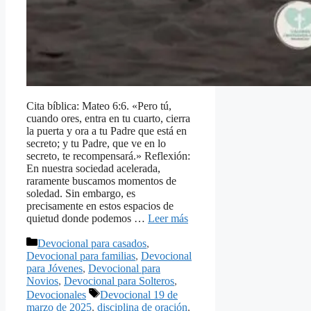
Cita bíblica: Mateo 6:6. «Pero tú,
cuando ores, entra en tu cuarto, cierra
la puerta y ora a tu Padre que está en
secreto; y tu Padre, que ve en lo
secreto, te recompensará.» Reflexión:
En nuestra sociedad acelerada,
raramente buscamos momentos de
soledad. Sin embargo, es
precisamente en estos espacios de
quietud donde podemos …
Leer más
Categorías
Devocional para casados
,
Devocional para familias
,
Devocional
para Jóvenes
,
Devocional para
Novios
,
Devocional para Solteros
,
Etiquetas
Devocionales
Devocional 19 de
marzo de 2025
,
disciplina de oración
,