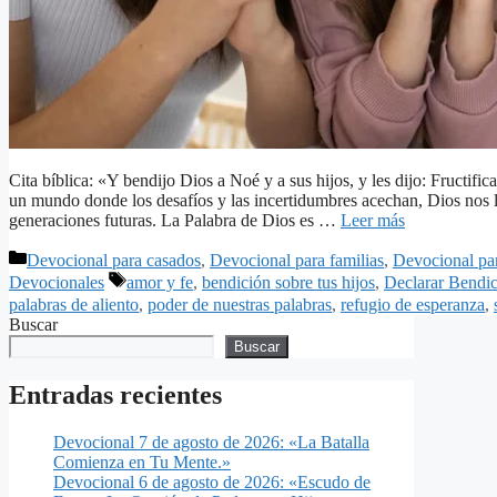
Cita bíblica: «Y bendijo Dios a Noé y a sus hijos, y les dijo: Fructific
un mundo donde los desafíos y las incertidumbres acechan, Dios nos ll
generaciones futuras. La Palabra de Dios es …
Leer más
Categorías
Devocional para casados
,
Devocional para familias
,
Devocional pa
Etiquetas
Devocionales
amor y fe
,
bendición sobre tus hijos
,
Declarar Bendic
palabras de aliento
,
poder de nuestras palabras
,
refugio de esperanza
,
Buscar
Buscar
Entradas recientes
Devocional 7 de agosto de 2026: «La Batalla
Comienza en Tu Mente.»
Devocional 6 de agosto de 2026: «Escudo de