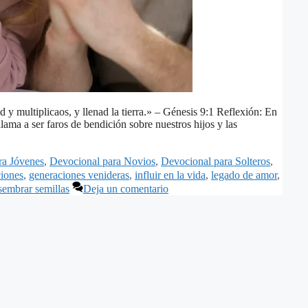
ad y multiplicaos, y llenad la tierra.» – Génesis 9:1 Reflexión: En
ama a ser faros de bendición sobre nuestros hijos y las
ra Jóvenes
,
Devocional para Novios
,
Devocional para Solteros
,
iones
,
generaciones venideras
,
influir en la vida
,
legado de amor
,
sembrar semillas
Deja un comentario