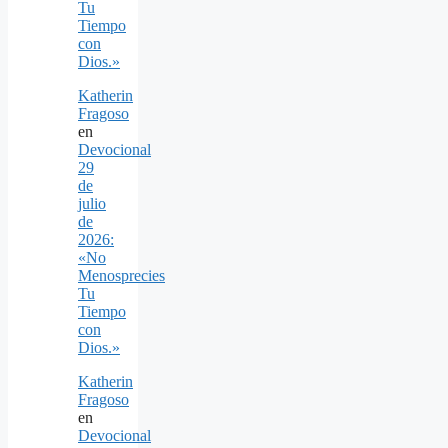
Tu
Tiempo
con
Dios.»
Katherin
Fragoso
en
Devocional
29
de
julio
de
2026:
«No
Menosprecies
Tu
Tiempo
con
Dios.»
Katherin
Fragoso
en
Devocional