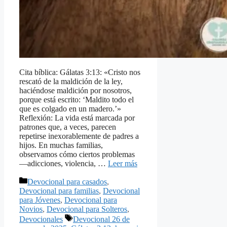
Cita bíblica: Gálatas 3:13: «Cristo nos
rescató de la maldición de la ley,
haciéndose maldición por nosotros,
porque está escrito: ‘Maldito todo el
que es colgado en un madero.’»
Reflexión: La vida está marcada por
patrones que, a veces, parecen
repetirse inexorablemente de padres a
hijos. En muchas familias,
observamos cómo ciertos problemas
—adicciones, violencia, …
Leer más
Categorías
Devocional para casados
,
Devocional para familias
,
Devocional
para Jóvenes
,
Devocional para
Novios
,
Devocional para Solteros
,
Etiquetas
Devocionales
Devocional 26 de