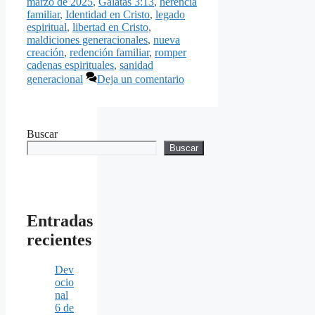
marzo de 2025
,
Gálatas 3:13
,
herencia
familiar
,
Identidad en Cristo
,
legado
espiritual
,
libertad en Cristo
,
maldiciones generacionales
,
nueva
creación
,
redención familiar
,
romper
cadenas espirituales
,
sanidad
generacional
Deja un comentario
Buscar
Buscar
Entradas
recientes
Dev
ocio
nal
6 de