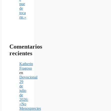
pue
de
toca
rte.»
Comentarios
recientes
Katherin
Fragoso
en
Devocional
29
de
julio
de
2026:
«No
Menosprecies