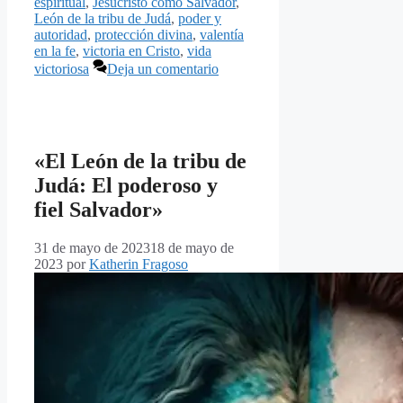
espiritual
,
Jesucristo como Salvador
,
León de la tribu de Judá
,
poder y
autoridad
,
protección divina
,
valentía
en la fe
,
victoria en Cristo
,
vida
victoriosa
Deja un comentario
«El León de la tribu de
Judá: El poderoso y
fiel Salvador»
31 de mayo de 2023
18 de mayo de
2023
por
Katherin Fragoso