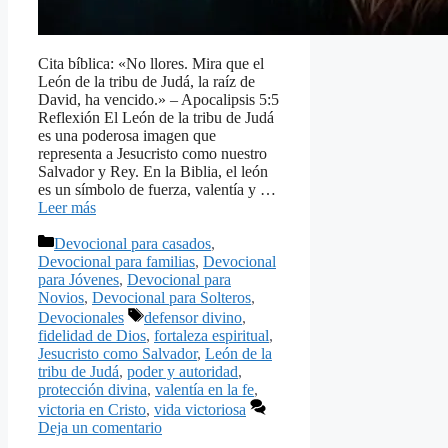
Cita bíblica: «No llores. Mira que el
León de la tribu de Judá, la raíz de
David, ha vencido.» – Apocalipsis 5:5
Reflexión El León de la tribu de Judá
es una poderosa imagen que
representa a Jesucristo como nuestro
Salvador y Rey. En la Biblia, el león
es un símbolo de fuerza, valentía y …
Leer más
Categorías
Devocional para casados
,
Devocional para familias
,
Devocional
para Jóvenes
,
Devocional para
Novios
,
Devocional para Solteros
,
Etiquetas
Devocionales
defensor divino
,
fidelidad de Dios
,
fortaleza espiritual
,
Jesucristo como Salvador
,
León de la
tribu de Judá
,
poder y autoridad
,
protección divina
,
valentía en la fe
,
victoria en Cristo
,
vida victoriosa
Deja un comentario