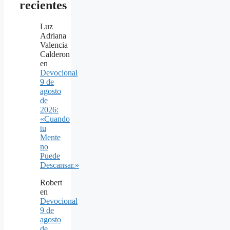
recientes
Luz
Adriana
Valencia
Calderon
en
Devocional
9 de
agosto
de
2026:
«Cuando
tu
Mente
no
Puede
Descansar.»
Robert
en
Devocional
9 de
agosto
de