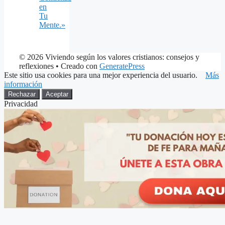
en
Tu
Mente.»
© 2026 Viviendo según los valores cristianos: consejos y
reflexiones
• Creado con
GeneratePress
Este sitio usa cookies para una mejor experiencia del usuario.
Más
información
Rechazar
Aceptar
Privacidad