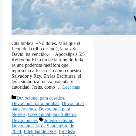
Cita bíblica: «No llores. Mira que el
León de la tribu de Judá, la raíz de
David, ha vencido.» – Apocalipsis 5:5
Reflexión El León de la tribu de Judá
es una poderosa metáfora que
representa a Jesucristo como nuestro
Salvador y Rey. En las Escrituras, el
león simboliza fuerza, valentía y
autoridad. Jesús, como …
Leer más
Categorías
Devocional para casados
,
Devocional para familias
,
Devocional
para Jóvenes
,
Devocional para
Novios
,
Devocional para Solteros
,
Etiquetas
Devocionales
defensor divino
,
Devocional 14 de Septiembre de
2024
,
fidelidad de Dios
,
fortaleza