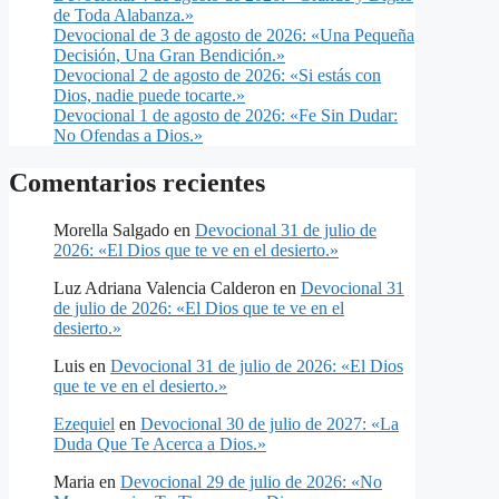
de Toda Alabanza.»
Devocional de 3 de agosto de 2026: «Una Pequeña
Decisión, Una Gran Bendición.»
Devocional 2 de agosto de 2026: «Si estás con
Dios, nadie puede tocarte.»
Devocional 1 de agosto de 2026: «Fe Sin Dudar:
No Ofendas a Dios.»
Comentarios recientes
Morella Salgado
en
Devocional 31 de julio de
2026: «El Dios que te ve en el desierto.»
Luz Adriana Valencia Calderon
en
Devocional 31
de julio de 2026: «El Dios que te ve en el
desierto.»
Luis
en
Devocional 31 de julio de 2026: «El Dios
que te ve en el desierto.»
Ezequiel
en
Devocional 30 de julio de 2027: «La
Duda Que Te Acerca a Dios.»
Maria
en
Devocional 29 de julio de 2026: «No