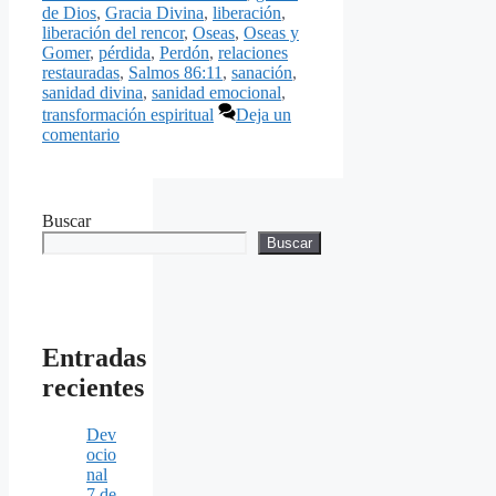
de Dios
,
Gracia Divina
,
liberación
,
liberación del rencor
,
Oseas
,
Oseas y
Gomer
,
pérdida
,
Perdón
,
relaciones
restauradas
,
Salmos 86:11
,
sanación
,
sanidad divina
,
sanidad emocional
,
transformación espiritual
Deja un
comentario
Buscar
Buscar
Entradas
recientes
Dev
ocio
nal
7 de