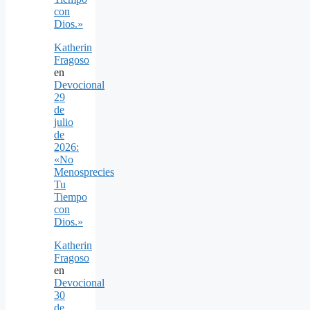
con
Dios.»
Katherin
Fragoso
en
Devocional
29
de
julio
de
2026:
«No
Menosprecies
Tu
Tiempo
con
Dios.»
Katherin
Fragoso
en
Devocional
30
de