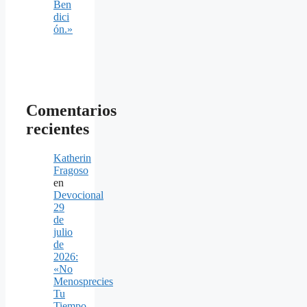
Ben
dici
ón.»
Comentarios
recientes
Katherin
Fragoso
en
Devocional
29
de
julio
de
2026:
«No
Menosprecies
Tu
Tiempo