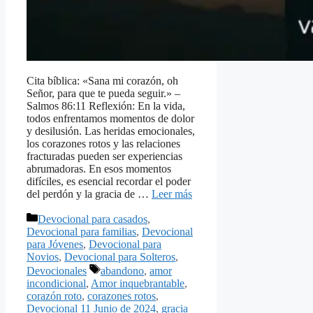
Cita bíblica: «Sana mi corazón, oh
Señor, para que te pueda seguir.» –
Salmos 86:11 Reflexión: En la vida,
todos enfrentamos momentos de dolor
y desilusión. Las heridas emocionales,
los corazones rotos y las relaciones
fracturadas pueden ser experiencias
abrumadoras. En esos momentos
difíciles, es esencial recordar el poder
del perdón y la gracia de …
Leer más
Categorías
Devocional para casados
,
Devocional para familias
,
Devocional
para Jóvenes
,
Devocional para
Novios
,
Devocional para Solteros
,
Etiquetas
Devocionales
abandono
,
amor
incondicional
,
Amor inquebrantable
,
corazón roto
,
corazones rotos
,
Devocional 11 Junio de 2024
,
gracia