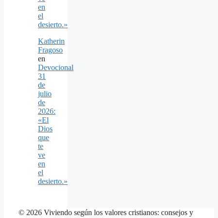
en
el
desierto.»
Katherin
Fragoso
en
Devocional
31
de
julio
de
2026:
«El
Dios
que
te
ve
en
el
desierto.»
© 2026 Viviendo según los valores cristianos: consejos y