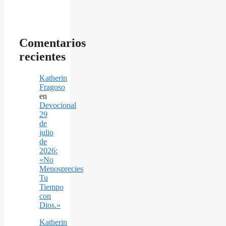
Comentarios
recientes
Katherin
Fragoso
en
Devocional
29
de
julio
de
2026:
«No
Menosprecies
Tu
Tiempo
con
Dios.»
Katherin