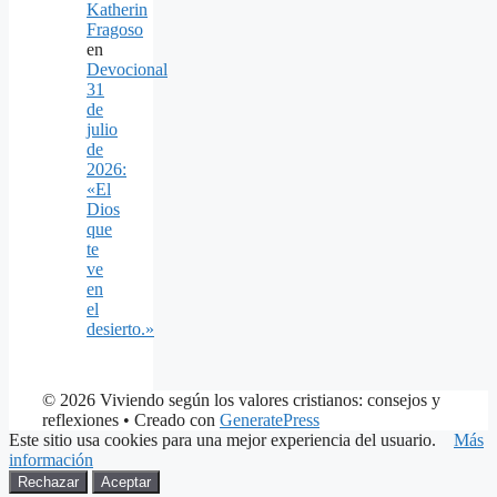
Katherin
Fragoso
en
Devocional
31
de
julio
de
2026:
«El
Dios
que
te
ve
en
el
desierto.»
© 2026 Viviendo según los valores cristianos: consejos y
reflexiones
• Creado con
GeneratePress
Este sitio usa cookies para una mejor experiencia del usuario.
Más
información
Rechazar
Aceptar