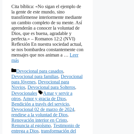
Cita bíblica: «No sigan el ejemplo de
la gente de este mundo, sino
transfórmense interiormente mediante
un cambio completo de su mente. Así
aprenderán a conocer la voluntad de
Dios, que es buena, agradable y
perfecta.» – Romanos 12:2 (NVI)
Reflexión En nuestra sociedad actual,
se nos bombardea constantemente con
mensajes que nos animan a …
Leer
más
Categorías
Devocional para casados
,
Devocional para familias
,
Devocional
para Jóvenes
,
Devocional para
Novios
,
Devocional para Solteros
,
Etiquetas
Devocionales
Amar y servir a
otros
,
Amor y gracia de Dios
,
Bendición a través del servicio
,
Devocional 02 de marzo de 2024
,
rendirse a la voluntad de Dios
,
Renovación interior en Cristo
,
Renuncia al egoísmo
,
Testimonio de
entrega a Dios
,
transformación del