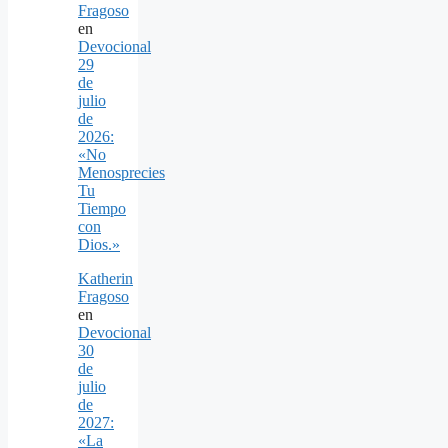
Fragoso
en
Devocional
29
de
julio
de
2026:
«No
Menosprecies
Tu
Tiempo
con
Dios.»
Katherin
Fragoso
en
Devocional
30
de
julio
de
2027:
«La