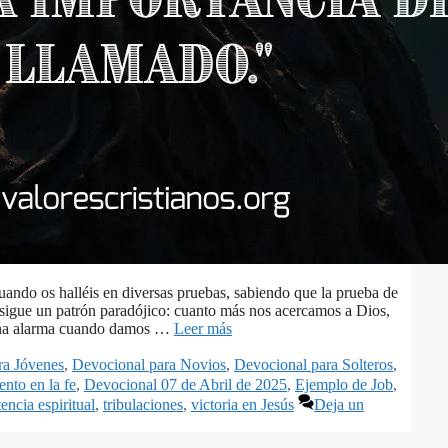
ando os halléis en diversas pruebas, sabiendo que la prueba de
 sigue un patrón paradójico: cuanto más nos acercamos a Dios,
 una alarma cuando damos …
Leer más
ra Jóvenes
,
Devocional para Novios
,
Devocional para Solteros
,
ento en la fe
,
Devocional 07 de Abril de 2025
,
Ejemplo de Job
,
tencia espiritual
,
tribulaciones
,
victoria en Jesús
Deja un