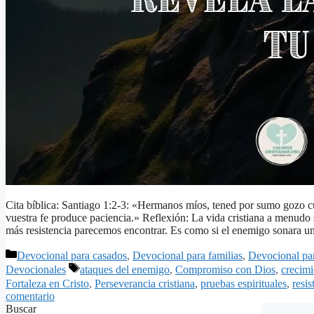
Cita bíblica: Santiago 1:2-3: «Hermanos míos, tened por sumo gozo cu
vuestra fe produce paciencia.» Reflexión: La vida cristiana a menudo
más resistencia parecemos encontrar. Es como si el enemigo sonara
Categorías
Devocional para casados
,
Devocional para familias
,
Devocional pa
Etiquetas
Devocionales
ataques del enemigo
,
Compromiso con Dios
,
crecimi
Fortaleza en Cristo
,
Perseverancia cristiana
,
pruebas espirituales
,
resis
comentario
Buscar