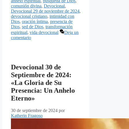
anhelo espiritual
,
búsqueda de Dios
,
comunión divina
,
Devocional
,
Devocional 29 de noviembre de 2024
,
devocional cristiano
,
intimidad con
Dios
,
oración íntima
,
presencia de
Dios
,
sed de Dios
,
transformación
espiritual
,
vida devocional
Deja un
comentario
Devocional 30 de
Septiembre de 2024:
«La Gloria de Su
Presencia: Un Anhelo
Eterno»
30 de septiembre de 2024
por
Katherin Fragoso