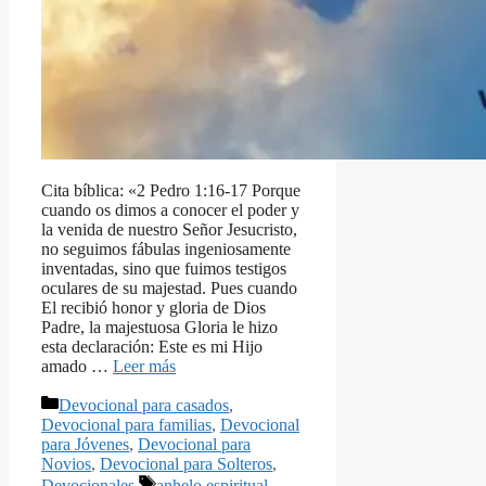
Cita bíblica: «2 Pedro 1:16-17 Porque
cuando os dimos a conocer el poder y
la venida de nuestro Señor Jesucristo,
no seguimos fábulas ingeniosamente
inventadas, sino que fuimos testigos
oculares de su majestad. Pues cuando
El recibió honor y gloria de Dios
Padre, la majestuosa Gloria le hizo
esta declaración: Este es mi Hijo
amado …
Leer más
Categorías
Devocional para casados
,
Devocional para familias
,
Devocional
para Jóvenes
,
Devocional para
Novios
,
Devocional para Solteros
,
Etiquetas
Devocionales
anhelo espiritual
,