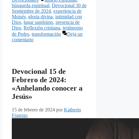
búsqueda espiritual
,
Devocional 30 de
Septiembre de 2024
,
experiencia de
Moisés
,
gloria divina
,
intimidad con
Dios
,
lugar santísimo
,
presencia de
Dios
,
Reflexión cristiana
,
testimonio
de Pedro
,
transformación
Deja un
comentario
Devocional 15 de
Febrero de 2024:
«Anhelando conocer a
Jesús»
15 de febrero de 2024
por
Katherin
Fragoso