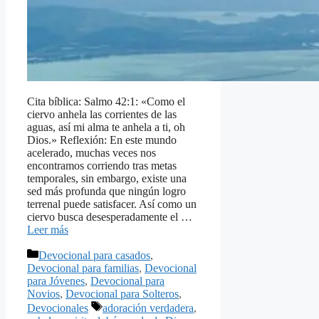
Cita bíblica: Salmo 42:1: «Como el
ciervo anhela las corrientes de las
aguas, así mi alma te anhela a ti, oh
Dios.» Reflexión: En este mundo
acelerado, muchas veces nos
encontramos corriendo tras metas
temporales, sin embargo, existe una
sed más profunda que ningún logro
terrenal puede satisfacer. Así como un
ciervo busca desesperadamente el …
Leer más
Categorías
Devocional para casados
,
Devocional para familias
,
Devocional
para Jóvenes
,
Devocional para
Novios
,
Devocional para Solteros
,
Etiquetas
Devocionales
adoración verdadera
,