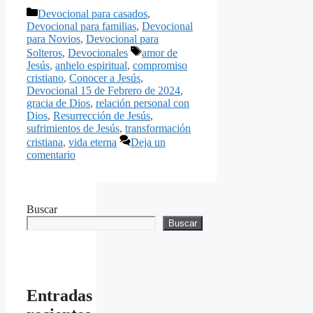
Categorías
Devocional para casados
,
Devocional para familias
,
Devocional
para Novios
,
Devocional para
Etiquetas
Solteros
,
Devocionales
amor de
Jesús
,
anhelo espiritual
,
compromiso
cristiano
,
Conocer a Jesús
,
Devocional 15 de Febrero de 2024
,
gracia de Dios
,
relación personal con
Dios
,
Resurrección de Jesús
,
sufrimientos de Jesús
,
transformación
cristiana
,
vida eterna
Deja un
comentario
Buscar
Buscar
Entradas